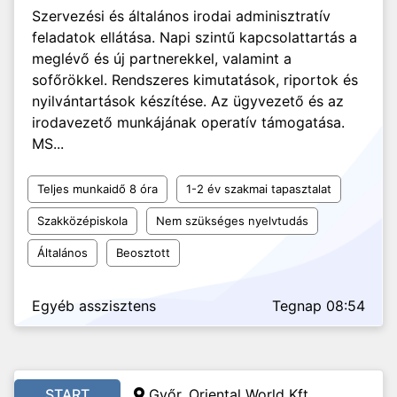
Szervezési és általános irodai adminisztratív
feladatok ellátása. Napi szintű kapcsolattartás a
meglévő és új partnerekkel, valamint a
sofőrökkel. Rendszeres kimutatások, riportok és
nyilvántartások készítése. Az ügyvezető és az
irodavezető munkájának operatív támogatása.
MS...
Teljes munkaidő 8 óra
1-2 év szakmai tapasztalat
Szakközépiskola
Nem szükséges nyelvtudás
Általános
Beosztott
Egyéb asszisztens
Tegnap 08:54
START
Győr, Oriental World Kft.