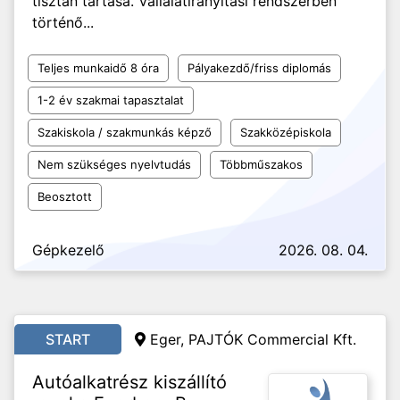
tisztán tartása. Vállalatirányítási rendszerben
történő...
Teljes munkaidő 8 óra
Pályakezdő/friss diplomás
1-2 év szakmai tapasztalat
Szakiskola / szakmunkás képző
Szakközépiskola
Nem szükséges nyelvtudás
Többműszakos
Beosztott
Gépkezelő
2026. 08. 04.
START
Eger, PAJTÓK Commercial Kft.
Autóalkatrész kiszállító