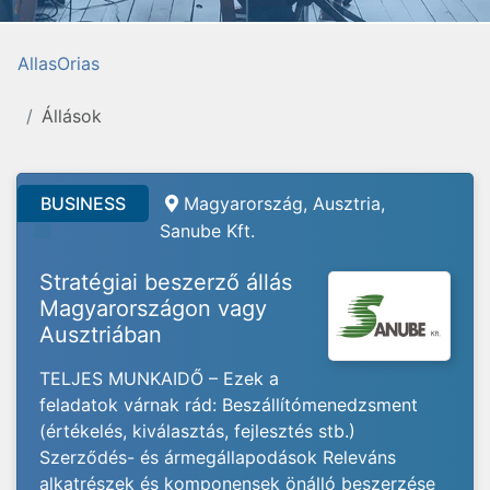
AllasOrias
Állások
BUSINESS
Magyarország, Ausztria,
Sanube Kft.
Stratégiai beszerző állás
Magyarországon vagy
Ausztriában
TELJES MUNKAIDŐ – Ezek a
feladatok várnak rád: Beszállítómenedzsment
(értékelés, kiválasztás, fejlesztés stb.)
Szerződés- és ármegállapodások Releváns
alkatrészek és komponensek önálló beszerzése