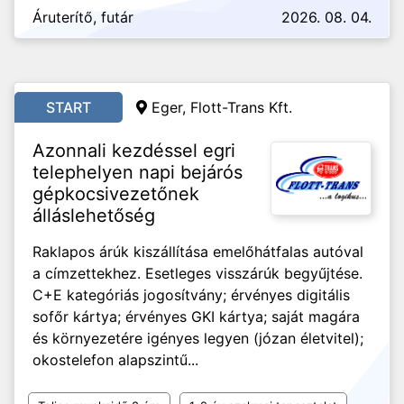
Áruterítő, futár
2026. 08. 04.
START
Eger, Flott-Trans Kft.
Azonnali kezdéssel egri
telephelyen napi bejárós
gépkocsivezetőnek
álláslehetőség
Raklapos árúk kiszállítása emelőhátfalas autóval
a címzettekhez. Esetleges visszárúk begyűjtése.
C+E kategóriás jogosítvány; érvényes digitális
sofőr kártya; érvényes GKI kártya; saját magára
és környezetére igényes legyen (józan életvitel);
okostelefon alapszintű...