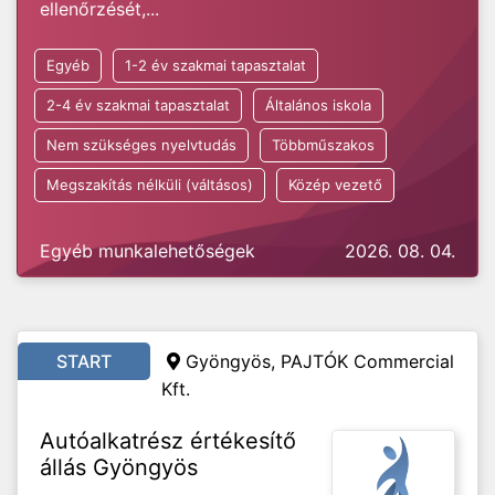
ellenőrzését,...
Egyéb
1-2 év szakmai tapasztalat
2-4 év szakmai tapasztalat
Általános iskola
Nem szükséges nyelvtudás
Többműszakos
Megszakítás nélküli (váltásos)
Közép vezető
Egyéb munkalehetőségek
2026. 08. 04.
START
Gyöngyös, PAJTÓK Commercial
Kft.
Autóalkatrész értékesítő
állás Gyöngyös