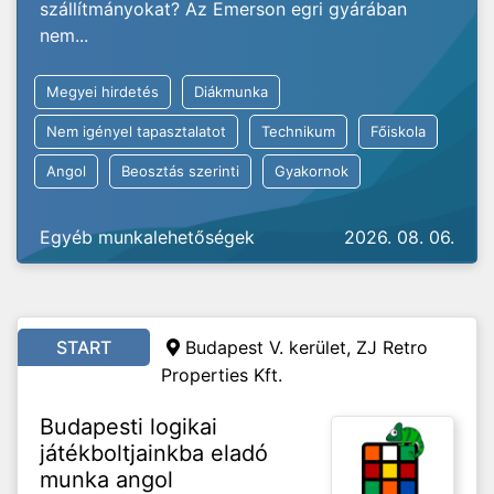
szállítmányokat? Az Emerson egri gyárában
nem...
Megyei hirdetés
Diákmunka
Nem igényel tapasztalatot
Technikum
Főiskola
Angol
Beosztás szerinti
Gyakornok
Egyéb munkalehetőségek
2026. 08. 06.
START
Budapest V. kerület, ZJ Retro
Properties Kft.
Budapesti logikai
játékboltjainkba eladó
munka angol