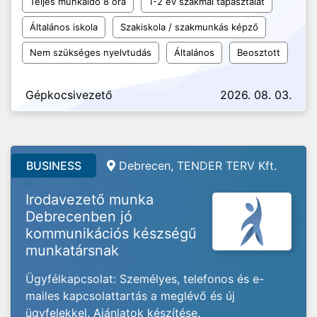
Teljes munkaidő 8 óra
1-2 év szakmai tapasztalat
Általános iskola
Szakiskola / szakmunkás képző
Nem szükséges nyelvtudás
Általános
Beosztott
Gépkocsivezető
2026. 08. 03.
BUSINESS
Debrecen, TENDER TERV Kft.
Irodavezető munka
Debrecenben jó
kommunikációs készségű
munkatársnak
Ügyfélkapcsolat: Személyes, telefonos és e-
mailes kapcsolattartás a meglévő és új
ügyfelekkel. Ajánlatok készítése.