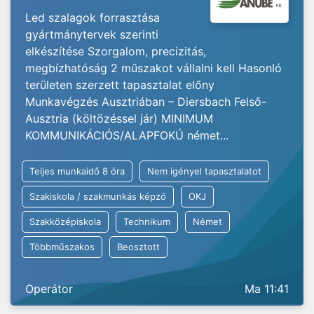
Led szalagok forrasztása
gyártmánytervek szerinti
elkészítése Szorgalom, precizitás,
megbízhatóság 2 műszakot vállalni kell Hasonló
területen szerzett tapasztalat előny
Munkavégzés Ausztriában – Diersbach Felső-
Ausztria (költözéssel jár) MINIMUM
KOMMUNIKÁCIÓS/ALAPFOKÚ német...
Teljes munkaidő 8 óra
Nem igényel tapasztalatot
Szakiskola / szakmunkás képző
OKJ
Szakközépiskola
Technikum
Német
Többműszakos
Beosztott
Operátor
Ma 11:41