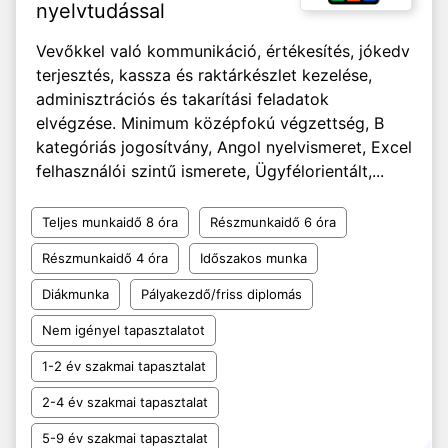
nyelvtudással
Vevőkkel való kommunikáció, értékesítés, jókedv
terjesztés, kassza és raktárkészlet kezelése,
adminisztrációs és takarítási feladatok
elvégzése. Minimum középfokú végzettség, B
kategóriás jogosítvány, Angol nyelvismeret, Excel
felhasználói szintű ismerete, Ügyfélorientált,...
Teljes munkaidő 8 óra
Részmunkaidő 6 óra
Részmunkaidő 4 óra
Időszakos munka
Diákmunka
Pályakezdő/friss diplomás
Nem igényel tapasztalatot
1-2 év szakmai tapasztalat
2-4 év szakmai tapasztalat
5-9 év szakmai tapasztalat