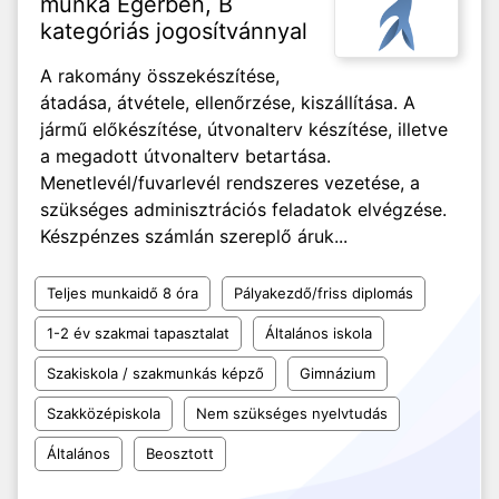
munka Egerben, B
kategóriás jogosítvánnyal
A rakomány összekészítése,
átadása, átvétele, ellenőrzése, kiszállítása. A
jármű előkészítése, útvonalterv készítése, illetve
a megadott útvonalterv betartása.
Menetlevél/fuvarlevél rendszeres vezetése, a
szükséges adminisztrációs feladatok elvégzése.
Készpénzes számlán szereplő áruk...
Teljes munkaidő 8 óra
Pályakezdő/friss diplomás
1-2 év szakmai tapasztalat
Általános iskola
Szakiskola / szakmunkás képző
Gimnázium
Szakközépiskola
Nem szükséges nyelvtudás
Általános
Beosztott