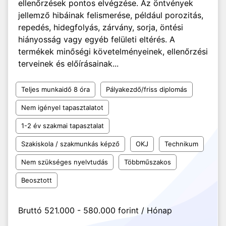
ellenőrzések pontos elvégzése. Az öntvények
jellemző hibáinak felismerése, például porozitás,
repedés, hidegfolyás, zárvány, sorja, öntési
hiányosság vagy egyéb felületi eltérés. A
termékek minőségi követelményeinek, ellenőrzési
terveinek és előírásainak...
Teljes munkaidő 8 óra
Pályakezdő/friss diplomás
Nem igényel tapasztalatot
1-2 év szakmai tapasztalat
Szakiskola / szakmunkás képző
OKJ
Technikum
Nem szükséges nyelvtudás
Többműszakos
Beosztott
Bruttó 521.000 - 580.000 forint / Hónap