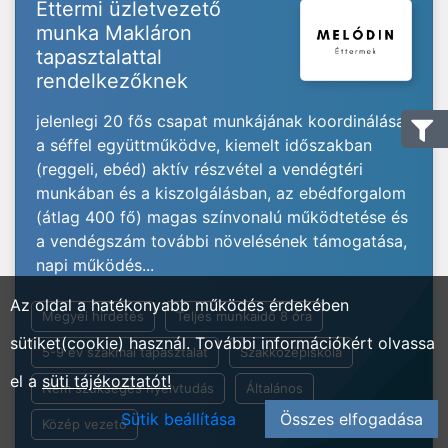
Éttermi üzletvezető
munka Makláron
tapasztalattal
rendelkezőknek
jelenlegi 20 fős csapat munkájának koordinálása
a séffel együttműködve, kiemelt időszakban
(reggeli, ebéd) aktív részvétel a vendégtéri
munkában és a kiszolgálásban, az ebédforgalom
(átlag 400 fő) magas színvonalú működtetése és
a vendégszám további növelésének támogatása,
napi működés...
Az oldal a hatékonyabb működés érdekében
Megyei hirdetés
Teljes munkaidő 8 óra
sütiket(cookie) használ. További információkért olvassa
5-9 év szakmai tapasztalat
Szakközépiskola
el a
süti tájékoztatót!
Nem szükséges nyelvtudás
Általános
Sütik beállítása
Összes elfogadása
Közép vezető