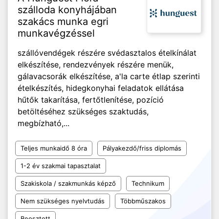
szálloda konyhájában
szakács munka egri
munkavégzéssel
szállóvendégek részére svédasztalos ételkínálat
elkészítése, rendezvények részére menük,
gálavacsorák elkészítése, a'la carte étlap szerinti
ételkészítés, hidegkonyhai feladatok ellátása
hűtők takarítása, fertőtlenítése, pozíció
betöltéséhez szükséges szaktudás,
megbízható,...
Teljes munkaidő 8 óra
Pályakezdő/friss diplomás
1-2 év szakmai tapasztalat
Szakiskola / szakmunkás képző
Technikum
Nem szükséges nyelvtudás
Többműszakos
Beosztott