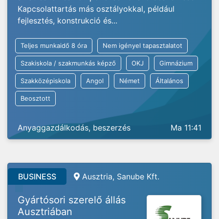
Kapcsolattartás más osztályokkal, például
fejlesztés, konstrukció és...
Teljes munkaidő 8 óra
Nem igényel tapasztalatot
Szakiskola / szakmunkás képző
OKJ
Gimnázium
Szakközépiskola
Angol
Német
Általános
Beosztott
Anyaggazdálkodás, beszerzés
Ma 11:41
BUSINESS
Ausztria, Sanube Kft.
Gyártósori szerelő állás
Ausztriában