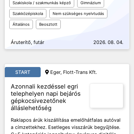
Szakiskola / szakmunkás képző
Gimnázium
Szakközépiskola
Nem szükséges nyelvtudás
Általános
Beosztott
Áruterítő, futár
2026. 08. 04.
START
Eger, Flott-Trans Kft.
Azonnali kezdéssel egri
telephelyen napi bejárós
gépkocsivezetőnek
álláslehetőség
Raklapos árúk kiszállítása emelőhátfalas autóval
a címzettekhez. Esetleges visszárúk begyűjtése.