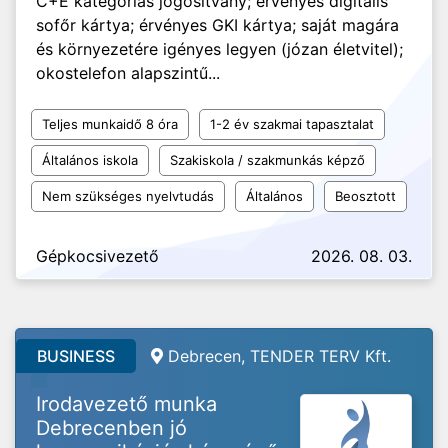
C+E kategóriás jogosítvány; érvényes digitális
sofőr kártya; érvényes GKI kártya; saját magára
és környezetére igényes legyen (józan életvitel);
okostelefon alapszintű...
Teljes munkaidő 8 óra
1-2 év szakmai tapasztalat
Általános iskola
Szakiskola / szakmunkás képző
Nem szükséges nyelvtudás
Általános
Beosztott
Gépkocsivezető
2026. 08. 03.
BUSINESS
Debrecen, TENDER TERV Kft.
Irodavezető munka
Debrecenben jó