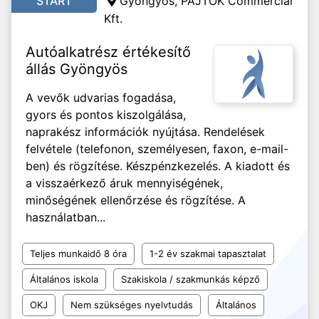
START
Gyöngyös, PAJTÓK Commercial
Kft.
Autóalkatrész értékesítő
állás Gyöngyös
A vevők udvarias fogadása,
gyors és pontos kiszolgálása,
naprakész információk nyújtása. Rendelések
felvétele (telefonon, személyesen, faxon, e-mail-
ben) és rögzítése. Készpénzkezelés. A kiadott és
a visszaérkező áruk mennyiségének,
minőségének ellenőrzése és rögzítése. A
használatban...
Teljes munkaidő 8 óra
1-2 év szakmai tapasztalat
Általános iskola
Szakiskola / szakmunkás képző
OKJ
Nem szükséges nyelvtudás
Általános