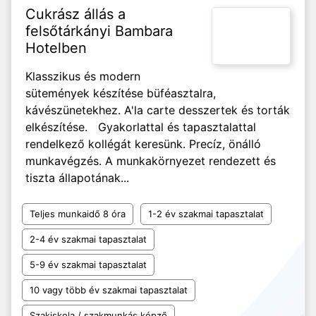
Cukrász állás a
felsőtárkányi Bambara
Hotelben
Klasszikus és modern
sütemények készítése büféasztalra,
kávészünetekhez. A'la carte desszertek és torták
elkészítése. Gyakorlattal és tapasztalattal
rendelkező kollégát keresünk. Precíz, önálló
munkavégzés. A munkakörnyezet rendezett és
tiszta állapotának...
Teljes munkaidő 8 óra
1-2 év szakmai tapasztalat
2-4 év szakmai tapasztalat
5-9 év szakmai tapasztalat
10 vagy több év szakmai tapasztalat
Szakiskola / szakmunkás képző