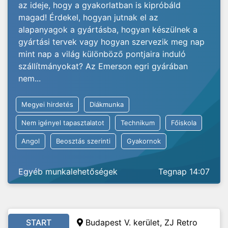
az ideje, hogy a gyakorlatban is kipróbáld
magad! Érdekel, hogyan jutnak el az
alapanyagok a gyártásba, hogyan készülnek a
gyártási tervek vagy hogyan szervezik meg nap
mint nap a világ különböző pontjaira induló
szállítmányokat? Az Emerson egri gyárában
nem...
Megyei hirdetés
Diákmunka
Nem igényel tapasztalatot
Technikum
Főiskola
Angol
Beosztás szerinti
Gyakornok
Egyéb munkalehetőségek
Tegnap 14:07
START
Budapest V. kerület, ZJ Retro