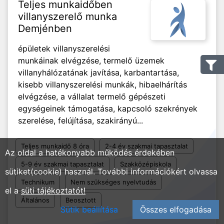
Teljes munkaidőben
villanyszerelő munka
Demjénben
épületek villanyszerelési
munkáinak elvégzése, termelő üzemek
villanyhálózatának javítása, karbantartása,
kisebb villanyszerelési munkák, hibaelhárítás
elvégzése, a vállalat termelő gépészeti
egységeinek támogatása, kapcsoló szekrények
szerelése, felújítása, szakirányú...
Teljes munkaidő 8 óra
2-4 év szakmai tapasztalat
Az oldal a hatékonyabb működés érdekében
5-9 év szakmai tapasztalat
Szakközépiskola
sütiket(cookie) használ. További információkért olvassa
Technikum
Nem szükséges nyelvtudás
el a
süti tájékoztatót!
Általános
Beosztott
Sütik beállítása
Összes elfogadása