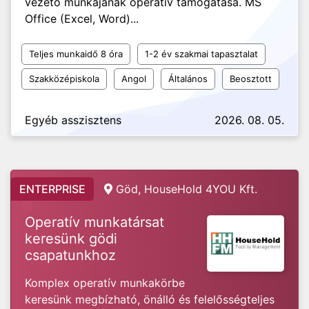
vezető munkájának operatív támogatása. MS
Office (Excel, Word)...
Teljes munkaidő 8 óra
1-2 év szakmai tapasztalat
Szakközépiskola
Angol
Általános
Beosztott
Egyéb asszisztens
2026. 08. 05.
ENTERPRISE
Göd, HouseHold 4YOU Kft.
Operatív munkatársat
keresünk gödi
csapatunkhoz
Komplex operatív munkakörbe
keresünk megbízható, önálló és felelősségteljes