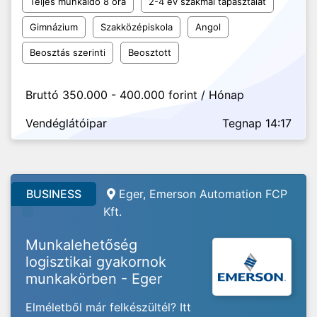
Teljes munkaidő 8 óra
2-4 év szakmai tapasztalat
Gimnázium
Szakközépiskola
Angol
Beosztás szerinti
Beosztott
Bruttó 350.000 - 400.000 forint / Hónap
Vendéglátóipar
Tegnap 14:17
BUSINESS
Eger, Emerson Automation FCP
Kft.
Munkalehetőség
logisztikai gyakornok
munkakörben - Eger
Elméletből már felkészültél? Itt