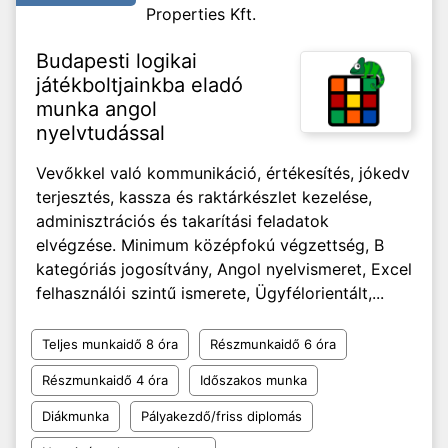
Properties Kft.
Budapesti logikai
játékboltjainkba eladó
munka angol
nyelvtudással
Vevőkkel való kommunikáció, értékesítés, jókedv
terjesztés, kassza és raktárkészlet kezelése,
adminisztrációs és takarítási feladatok
elvégzése. Minimum középfokú végzettség, B
kategóriás jogosítvány, Angol nyelvismeret, Excel
felhasználói szintű ismerete, Ügyfélorientált,...
Teljes munkaidő 8 óra
Részmunkaidő 6 óra
Részmunkaidő 4 óra
Időszakos munka
Diákmunka
Pályakezdő/friss diplomás