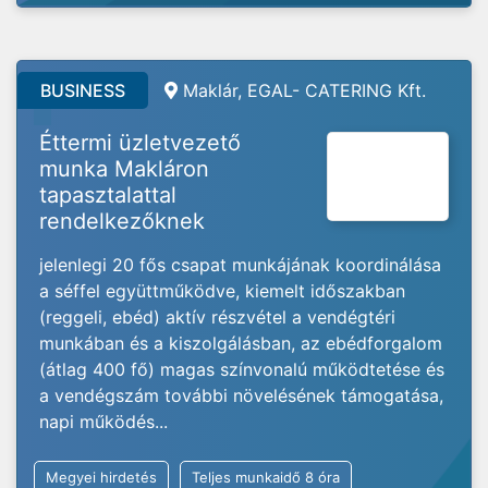
BUSINESS
Maklár, EGAL- CATERING Kft.
Éttermi üzletvezető
munka Makláron
tapasztalattal
rendelkezőknek
jelenlegi 20 fős csapat munkájának koordinálása
a séffel együttműködve, kiemelt időszakban
(reggeli, ebéd) aktív részvétel a vendégtéri
munkában és a kiszolgálásban, az ebédforgalom
(átlag 400 fő) magas színvonalú működtetése és
a vendégszám további növelésének támogatása,
napi működés...
Megyei hirdetés
Teljes munkaidő 8 óra