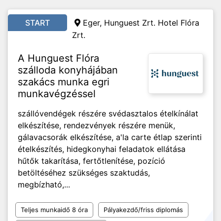
START
Eger, Hunguest Zrt. Hotel Flóra
Zrt.
A Hunguest Flóra
szálloda konyhájában
szakács munka egri
munkavégzéssel
szállóvendégek részére svédasztalos ételkínálat
elkészítése, rendezvények részére menük,
gálavacsorák elkészítése, a'la carte étlap szerinti
ételkészítés, hidegkonyhai feladatok ellátása
hűtők takarítása, fertőtlenítése, pozíció
betöltéséhez szükséges szaktudás,
megbízható,...
Teljes munkaidő 8 óra
Pályakezdő/friss diplomás