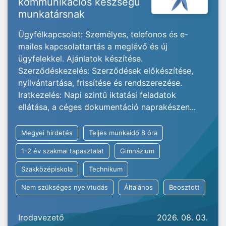
kommunikációs készségű
munkatársnak
Ügyfélkapcsolat: Személyes, telefonos és e-
mailes kapcsolattartás a meglévő és új
ügyfelekkel. Ajánlatok készítése.
Szerződéskezelés: Szerződések előkészítése,
nyilvántartása, frissítése és rendszerezése.
Iratkezelés: Napi szintű iktatási feladatok
ellátása, a céges dokumentáció naprakészen...
Megyei hirdetés
Teljes munkaidő 8 óra
1-2 év szakmai tapasztalat
Gimnázium
Szakközépiskola
Technikum
Nem szükséges nyelvtudás
Általános
Beosztott
Irodavezető
2026. 08. 03.