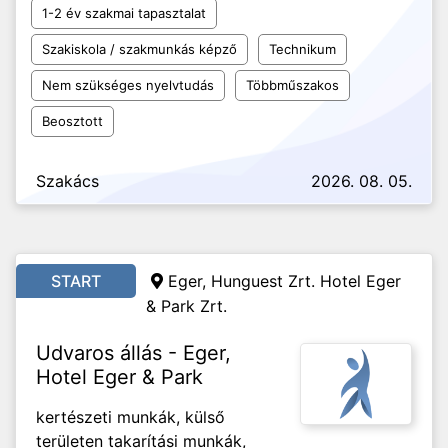
1-2 év szakmai tapasztalat
Szakiskola / szakmunkás képző
Technikum
Nem szükséges nyelvtudás
Többműszakos
Beosztott
Szakács
2026. 08. 05.
START
Eger, Hunguest Zrt. Hotel Eger
& Park Zrt.
Udvaros állás - Eger,
Hotel Eger & Park
kertészeti munkák, külső
területen takarítási munkák,