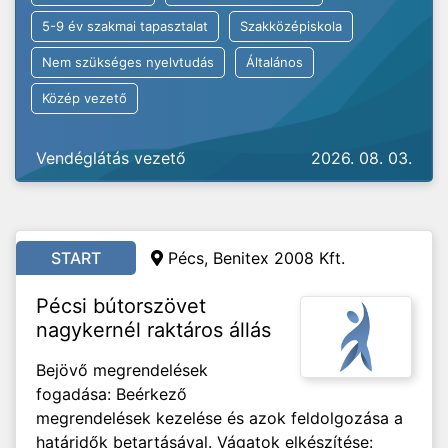
5-9 év szakmai tapasztalat
Szakközépiskola
Nem szükséges nyelvtudás
Általános
Közép vezető
Vendéglátás vezető
2026. 08. 03.
START
Pécs, Benitex 2008 Kft.
Pécsi bútorszövet
nagykernél raktáros állás
Bejövő megrendelések
fogadása: Beérkező
megrendelések kezelése és azok feldolgozása a
határidők betartásával. Vágatok elkészítése: