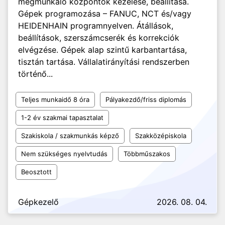
megmunkáló központok kezelése, beállítása.
Gépek programozása – FANUC, NCT és/vagy
HEIDENHAIN programnyelven. Átállások,
beállítások, szerszámcserék és korrekciók
elvégzése. Gépek alap szintű karbantartása,
tisztán tartása. Vállalatirányítási rendszerben
történő...
Teljes munkaidő 8 óra
Pályakezdő/friss diplomás
1-2 év szakmai tapasztalat
Szakiskola / szakmunkás képző
Szakközépiskola
Nem szükséges nyelvtudás
Többműszakos
Beosztott
Gépkezelő
2026. 08. 04.