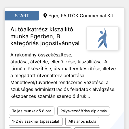
START
Eger, PAJTÓK Commercial Kft.
Autóalkatrész kiszállító
munka Egerben, B
kategóriás jogosítvánnyal
A rakomány összekészítése,
átadása, átvétele, ellenőrzése, kiszállítása. A
jármű előkészítése, útvonalterv készítése, illetve
a megadott útvonalterv betartása.
Menetlevél/fuvarlevél rendszeres vezetése, a
szükséges adminisztrációs feladatok elvégzése.
Készpénzes számlán szereplő áruk...
Teljes munkaidő 8 óra
Pályakezdő/friss diplomás
1-2 év szakmai tapasztalat
Általános iskola