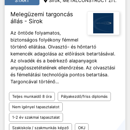
START
Sirok, METALCONSTRUCT Zrt.
Melegüzemi targoncás
állás - Sirok
Az öntöde folyamatos,
biztonságos folyékony fémmel
történő ellátása. Olvasztó- és hőntartó
kemencék adagolása az előírások betartásával.
Az olvadék és a beérkező alapanyagok
anyagösszetételének ellenőrzése. Az olvasztási
és fémellátási technológia pontos betartása.
Targoncával történő...
Teljes munkaidő 8 óra
Pályakezdő/friss diplomás
Nem igényel tapasztalatot
1-2 év szakmai tapasztalat
Szakiskola / szakmunkás képző
OKJ