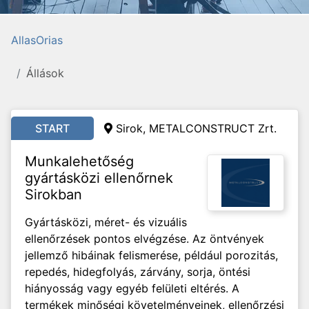
AllasOrias
Állások
START
Sirok, METALCONSTRUCT Zrt.
Munkalehetőség
gyártásközi ellenőrnek
Sirokban
Gyártásközi, méret- és vizuális
ellenőrzések pontos elvégzése. Az öntvények
jellemző hibáinak felismerése, például porozitás,
repedés, hidegfolyás, zárvány, sorja, öntési
hiányosság vagy egyéb felületi eltérés. A
termékek minőségi követelményeinek, ellenőrzési