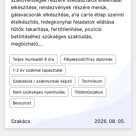
szállóvendégek részére svédasztalos ételkínálat
elkészítése, rendezvények részére menük,
gálavacsorák elkészítése, a'la carte étlap szerinti
ételkészítés, hidegkonyhai feladatok ellátása
hűtők takarítása, fertőtlenítése, pozíció
betöltéséhez szükséges szaktudás,
megbízható,...
Teljes munkaidő 8 óra
Pályakezdő/friss diplomás
1-2 év szakmai tapasztalat
Szakiskola / szakmunkás képző
Technikum
Nem szükséges nyelvtudás
Többműszakos
Beosztott
Szakács
2026. 08. 05.