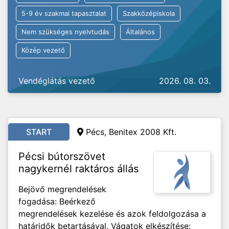
5-9 év szakmai tapasztalat
Szakközépiskola
Nem szükséges nyelvtudás
Általános
Közép vezető
Vendéglátás vezető
2026. 08. 03.
START
Pécs, Benitex 2008 Kft.
Pécsi bútorszövet
nagykernél raktáros állás
Bejövő megrendelések
fogadása: Beérkező
megrendelések kezelése és azok feldolgozása a
határidők betartásával. Vágatok elkészítése: