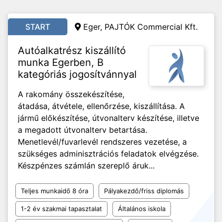
START
Eger, PAJTÓK Commercial Kft.
Autóalkatrész kiszállító
munka Egerben, B
kategóriás jogosítvánnyal
A rakomány összekészítése,
átadása, átvétele, ellenőrzése, kiszállítása. A
jármű előkészítése, útvonalterv készítése, illetve
a megadott útvonalterv betartása.
Menetlevél/fuvarlevél rendszeres vezetése, a
szükséges adminisztrációs feladatok elvégzése.
Készpénzes számlán szereplő áruk...
Teljes munkaidő 8 óra
Pályakezdő/friss diplomás
1-2 év szakmai tapasztalat
Általános iskola