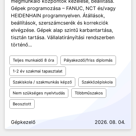
megmunkáló központok kezelése, beállítása.
Gépek programozása – FANUC, NCT és/vagy
HEIDENHAIN programnyelven. Átállások,
beállítások, szerszámcserék és korrekciók
elvégzése. Gépek alap szintű karbantartása,
tisztán tartása. Vállalatirányítási rendszerben
történő...
Teljes munkaidő 8 óra
Pályakezdő/friss diplomás
1-2 év szakmai tapasztalat
Szakiskola / szakmunkás képző
Szakközépiskola
Nem szükséges nyelvtudás
Többműszakos
Beosztott
Gépkezelő
2026. 08. 04.