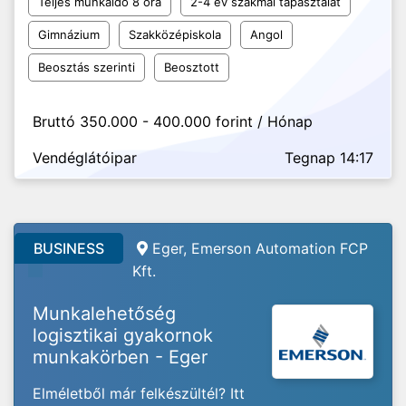
Teljes munkaidő 8 óra
2-4 év szakmai tapasztalat
Gimnázium
Szakközépiskola
Angol
Beosztás szerinti
Beosztott
Bruttó 350.000 - 400.000 forint / Hónap
Vendéglátóipar
Tegnap 14:17
BUSINESS
Eger, Emerson Automation FCP
Kft.
Munkalehetőség
logisztikai gyakornok
munkakörben - Eger
Elméletből már felkészültél? Itt