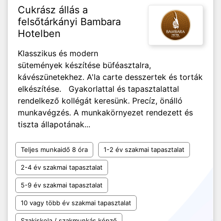
Cukrász állás a
felsőtárkányi Bambara
Hotelben
Klasszikus és modern
sütemények készítése büféasztalra,
kávészünetekhez. A'la carte desszertek és torták
elkészítése. Gyakorlattal és tapasztalattal
rendelkező kollégát keresünk. Precíz, önálló
munkavégzés. A munkakörnyezet rendezett és
tiszta állapotának...
Teljes munkaidő 8 óra
1-2 év szakmai tapasztalat
2-4 év szakmai tapasztalat
5-9 év szakmai tapasztalat
10 vagy több év szakmai tapasztalat
Szakiskola / szakmunkás képző