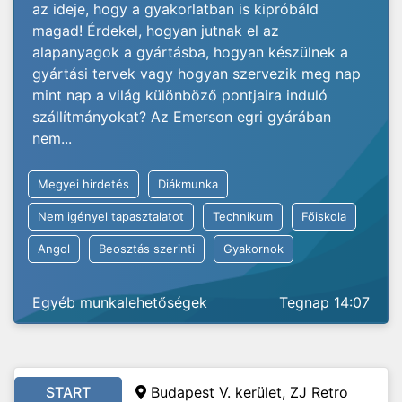
az ideje, hogy a gyakorlatban is kipróbáld
magad! Érdekel, hogyan jutnak el az
alapanyagok a gyártásba, hogyan készülnek a
gyártási tervek vagy hogyan szervezik meg nap
mint nap a világ különböző pontjaira induló
szállítmányokat? Az Emerson egri gyárában
nem...
Megyei hirdetés
Diákmunka
Nem igényel tapasztalatot
Technikum
Főiskola
Angol
Beosztás szerinti
Gyakornok
Egyéb munkalehetőségek
Tegnap 14:07
START
Budapest V. kerület, ZJ Retro