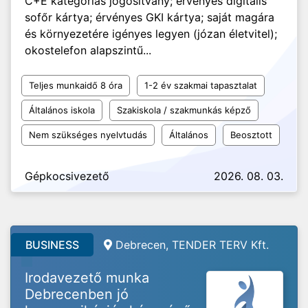
C+E kategóriás jogosítvány; érvényes digitális
sofőr kártya; érvényes GKI kártya; saját magára
és környezetére igényes legyen (józan életvitel);
okostelefon alapszintű...
Teljes munkaidő 8 óra
1-2 év szakmai tapasztalat
Általános iskola
Szakiskola / szakmunkás képző
Nem szükséges nyelvtudás
Általános
Beosztott
Gépkocsivezető
2026. 08. 03.
BUSINESS
Debrecen, TENDER TERV Kft.
Irodavezető munka
Debrecenben jó