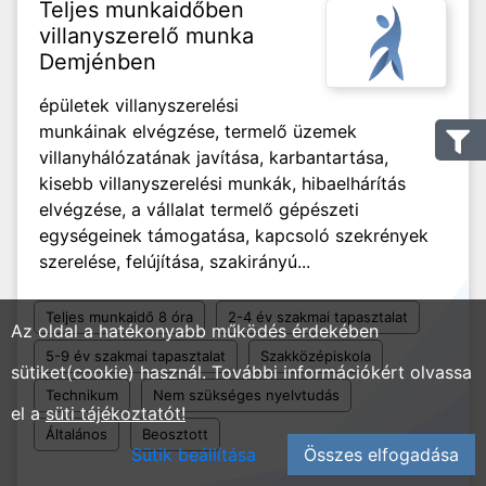
Teljes munkaidőben
villanyszerelő munka
Demjénben
épületek villanyszerelési
munkáinak elvégzése, termelő üzemek
villanyhálózatának javítása, karbantartása,
kisebb villanyszerelési munkák, hibaelhárítás
elvégzése, a vállalat termelő gépészeti
egységeinek támogatása, kapcsoló szekrények
szerelése, felújítása, szakirányú...
Teljes munkaidő 8 óra
2-4 év szakmai tapasztalat
Az oldal a hatékonyabb működés érdekében
5-9 év szakmai tapasztalat
Szakközépiskola
sütiket(cookie) használ. További információkért olvassa
Technikum
Nem szükséges nyelvtudás
el a
süti tájékoztatót!
Általános
Beosztott
Sütik beállítása
Összes elfogadása