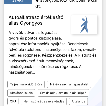
START
Gyöngyös, PAJTÓK Commercial
Kft.
Autóalkatrész értékesítő
állás Gyöngyös
A vevők udvarias fogadása,
gyors és pontos kiszolgálása,
naprakész információk nyújtása. Rendelések
felvétele (telefonon, személyesen, faxon, e-mail-
ben) és rögzítése. Készpénzkezelés. A kiadott és
a visszaérkező áruk mennyiségének,
minőségének ellenőrzése és rögzítése. A
használatban...
Teljes munkaidő 8 óra
1-2 év szakmai tapasztalat
Általános iskola
Szakiskola / szakmunkás képző
OKJ
Nem szükséges nyelvtudás
Általános