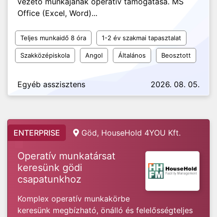
vezető munkájának operatív támogatása. MS
Office (Excel, Word)...
Teljes munkaidő 8 óra
1-2 év szakmai tapasztalat
Szakközépiskola
Angol
Általános
Beosztott
Egyéb asszisztens
2026. 08. 05.
ENTERPRISE
Göd, HouseHold 4YOU Kft.
Operatív munkatársat
keresünk gödi
csapatunkhoz
Komplex operatív munkakörbe
keresünk megbízható, önálló és felelősségteljes