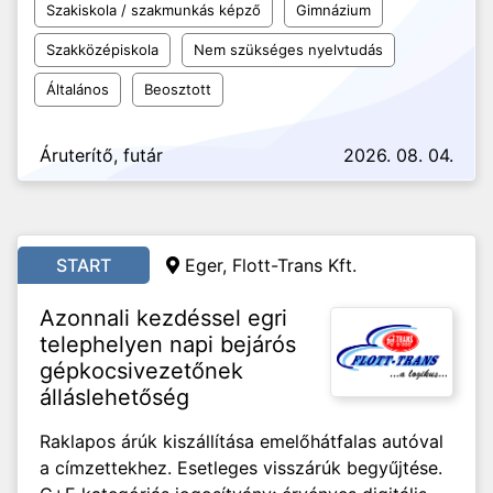
Szakiskola / szakmunkás képző
Gimnázium
Szakközépiskola
Nem szükséges nyelvtudás
Általános
Beosztott
Áruterítő, futár
2026. 08. 04.
START
Eger, Flott-Trans Kft.
Azonnali kezdéssel egri
telephelyen napi bejárós
gépkocsivezetőnek
álláslehetőség
Raklapos árúk kiszállítása emelőhátfalas autóval
a címzettekhez. Esetleges visszárúk begyűjtése.