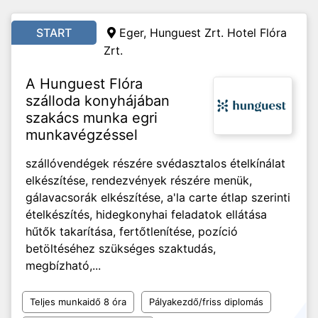
START
Eger, Hunguest Zrt. Hotel Flóra
Zrt.
A Hunguest Flóra
szálloda konyhájában
szakács munka egri
munkavégzéssel
szállóvendégek részére svédasztalos ételkínálat
elkészítése, rendezvények részére menük,
gálavacsorák elkészítése, a'la carte étlap szerinti
ételkészítés, hidegkonyhai feladatok ellátása
hűtők takarítása, fertőtlenítése, pozíció
betöltéséhez szükséges szaktudás,
megbízható,...
Teljes munkaidő 8 óra
Pályakezdő/friss diplomás