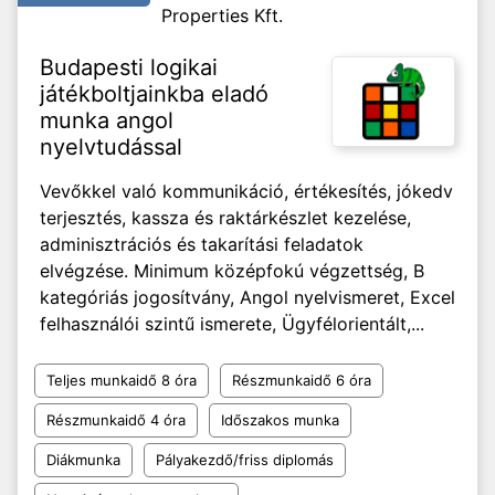
Properties Kft.
Budapesti logikai
játékboltjainkba eladó
munka angol
nyelvtudással
Vevőkkel való kommunikáció, értékesítés, jókedv
terjesztés, kassza és raktárkészlet kezelése,
adminisztrációs és takarítási feladatok
elvégzése. Minimum középfokú végzettség, B
kategóriás jogosítvány, Angol nyelvismeret, Excel
felhasználói szintű ismerete, Ügyfélorientált,...
Teljes munkaidő 8 óra
Részmunkaidő 6 óra
Részmunkaidő 4 óra
Időszakos munka
Diákmunka
Pályakezdő/friss diplomás