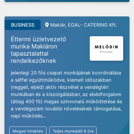
BUSINESS
Maklár, EGAL- CATERING Kft.
Éttermi üzletvezető
munka Makláron
tapasztalattal
rendelkezőknek
jelenlegi 20 fős csapat munkájának koordinálása
a séffel együttműködve, kiemelt időszakban
(reggeli, ebéd) aktív részvétel a vendégtéri
munkában és a kiszolgálásban, az ebédforgalom
(átlag 400 fő) magas színvonalú működtetése és
a vendégszám további növelésének támogatása,
napi működés...
Megyei hirdetés
Teljes munkaidő 8 óra