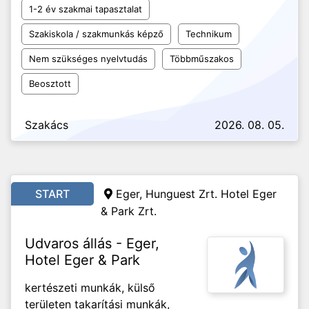
1-2 év szakmai tapasztalat
Szakiskola / szakmunkás képző
Technikum
Nem szükséges nyelvtudás
Többműszakos
Beosztott
Szakács
2026. 08. 05.
START
Eger, Hunguest Zrt. Hotel Eger
& Park Zrt.
Udvaros állás - Eger,
Hotel Eger & Park
kertészeti munkák, külső
területen takarítási munkák,