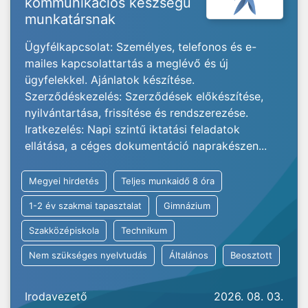
kommunikációs készségű
munkatársnak
Ügyfélkapcsolat: Személyes, telefonos és e-
mailes kapcsolattartás a meglévő és új
ügyfelekkel. Ajánlatok készítése.
Szerződéskezelés: Szerződések előkészítése,
nyilvántartása, frissítése és rendszerezése.
Iratkezelés: Napi szintű iktatási feladatok
ellátása, a céges dokumentáció naprakészen...
Megyei hirdetés
Teljes munkaidő 8 óra
1-2 év szakmai tapasztalat
Gimnázium
Szakközépiskola
Technikum
Nem szükséges nyelvtudás
Általános
Beosztott
Irodavezető
2026. 08. 03.