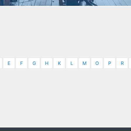
E
F
G
H
K
L
M
O
P
R