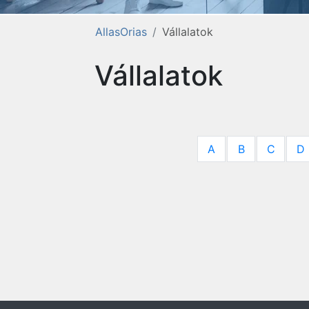
AllasOrias
Vállalatok
Vállalatok
A
B
C
D