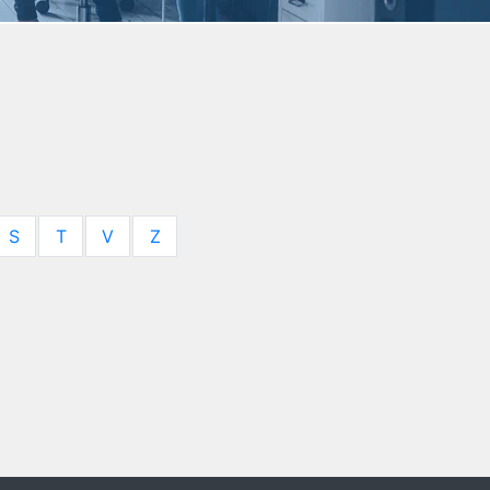
S
T
V
Z