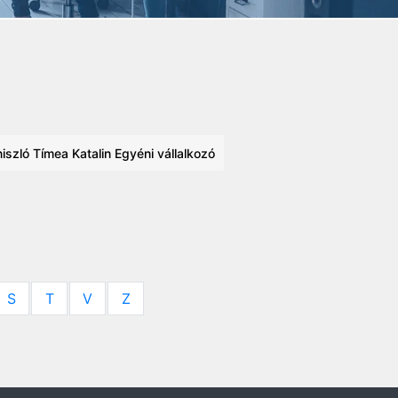
szló Tímea Katalin Egyéni vállalkozó
S
T
V
Z