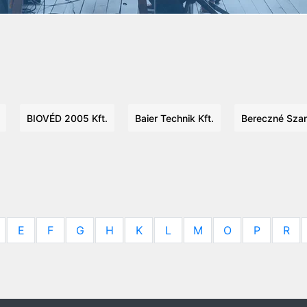
BIOVÉD 2005 Kft.
Baier Technik Kft.
Bereczné Szani
E
F
G
H
K
L
M
O
P
R