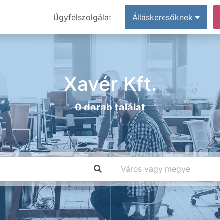
Ügyfélszolgálat
Álláskeresőknek
Xavér Kft.
0 darab találat