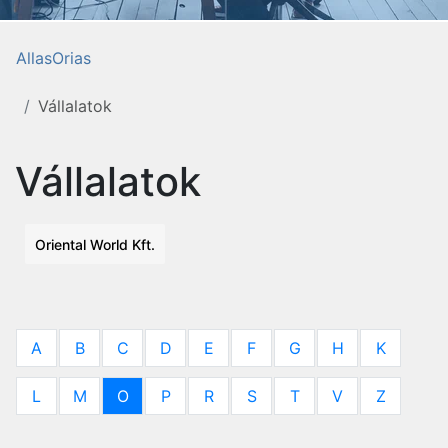
AllasOrias
Vállalatok
Vállalatok
Oriental World Kft.
A
B
C
D
E
F
G
H
K
L
M
O
P
R
S
T
V
Z