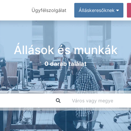
Ügyfélszolgálat
Álláskeresőknek
Állások és munkák
0 darab találat