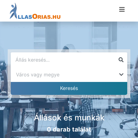
Állások és munkák
0 darab találat