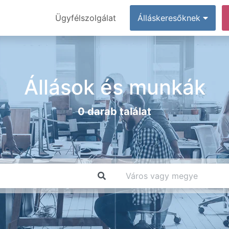
Ügyfélszolgálat
Álláskeresőknek
Állások és munkák
0 darab találat