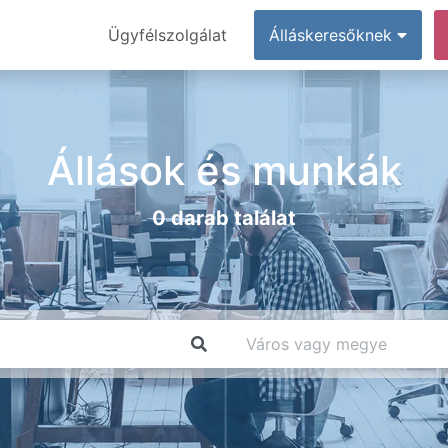
Ügyfélszolgálat
Álláskeresőknek
Állások és munkák
0 darab találat