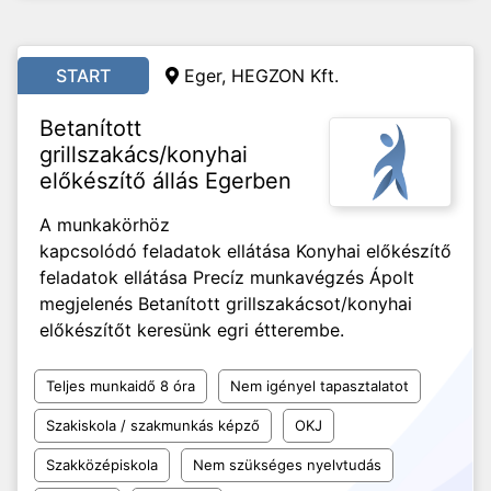
START
Eger, HEGZON Kft.
Betanított
grillszakács/konyhai
előkészítő állás Egerben
A munkakörhöz
kapcsolódó feladatok ellátása Konyhai előkészítő
feladatok ellátása Precíz munkavégzés Ápolt
megjelenés Betanított grillszakácsot/konyhai
előkészítőt keresünk egri étterembe.
Teljes munkaidő 8 óra
Nem igényel tapasztalatot
Szakiskola / szakmunkás képző
OKJ
Szakközépiskola
Nem szükséges nyelvtudás