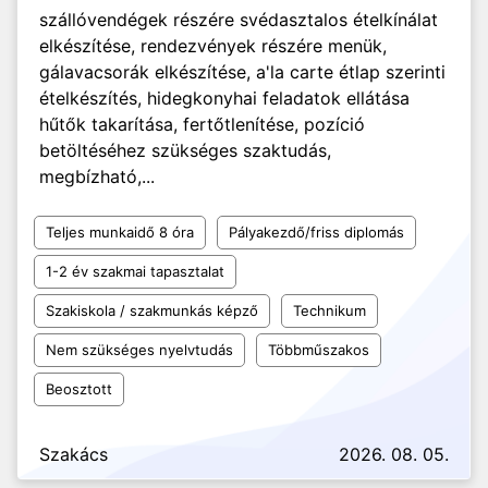
szállóvendégek részére svédasztalos ételkínálat
elkészítése, rendezvények részére menük,
gálavacsorák elkészítése, a'la carte étlap szerinti
ételkészítés, hidegkonyhai feladatok ellátása
hűtők takarítása, fertőtlenítése, pozíció
betöltéséhez szükséges szaktudás,
megbízható,...
Teljes munkaidő 8 óra
Pályakezdő/friss diplomás
1-2 év szakmai tapasztalat
Szakiskola / szakmunkás képző
Technikum
Nem szükséges nyelvtudás
Többműszakos
Beosztott
Szakács
2026. 08. 05.