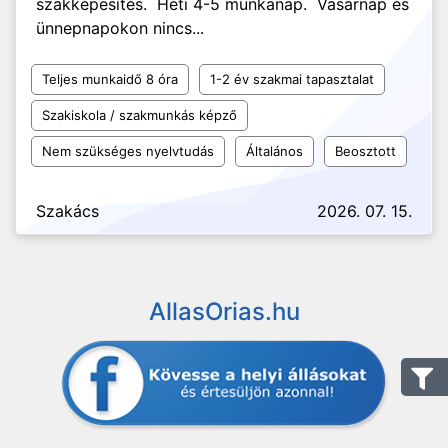
szakképesítés. Heti 4-5 munkanap. Vasárnap és
ünnepnapokon nincs...
Teljes munkaidő 8 óra
1-2 év szakmai tapasztalat
Szakiskola / szakmunkás képző
Nem szükséges nyelvtudás
Általános
Beosztott
Szakács
2026. 07. 15.
AllasOrias.hu