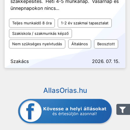
szakképesítés. Heti 4-5 munkanap. Vasárnap és
ünnepnapokon nincs...
Teljes munkaidő 8 óra
1-2 év szakmai tapasztalat
Szakiskola / szakmunkás képző
Nem szükséges nyelvtudás
Általános
Beosztott
Szakács
2026. 07. 15.
AllasOrias.hu