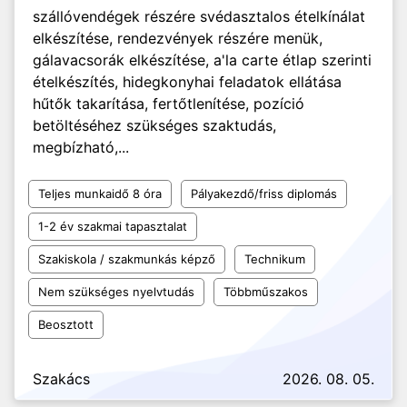
szállóvendégek részére svédasztalos ételkínálat
elkészítése, rendezvények részére menük,
gálavacsorák elkészítése, a'la carte étlap szerinti
ételkészítés, hidegkonyhai feladatok ellátása
hűtők takarítása, fertőtlenítése, pozíció
betöltéséhez szükséges szaktudás,
megbízható,...
Teljes munkaidő 8 óra
Pályakezdő/friss diplomás
1-2 év szakmai tapasztalat
Szakiskola / szakmunkás képző
Technikum
Nem szükséges nyelvtudás
Többműszakos
Beosztott
Szakács
2026. 08. 05.