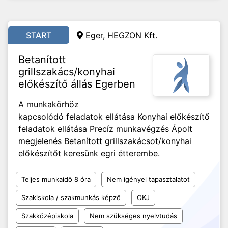
START
Eger, HEGZON Kft.
Betanított
grillszakács/konyhai
előkészítő állás Egerben
A munkakörhöz
kapcsolódó feladatok ellátása Konyhai előkészítő
feladatok ellátása Precíz munkavégzés Ápolt
megjelenés Betanított grillszakácsot/konyhai
előkészítőt keresünk egri étterembe.
Teljes munkaidő 8 óra
Nem igényel tapasztalatot
Szakiskola / szakmunkás képző
OKJ
Szakközépiskola
Nem szükséges nyelvtudás