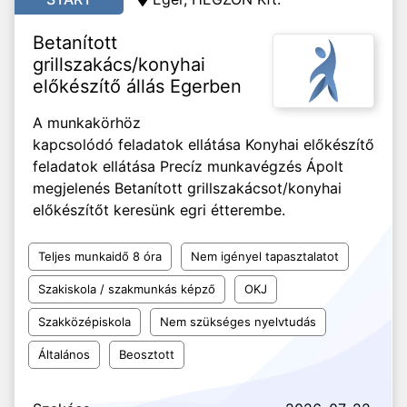
Betanított
grillszakács/konyhai
előkészítő állás Egerben
A munkakörhöz
kapcsolódó feladatok ellátása Konyhai előkészítő
feladatok ellátása Precíz munkavégzés Ápolt
megjelenés Betanított grillszakácsot/konyhai
előkészítőt keresünk egri étterembe.
Teljes munkaidő 8 óra
Nem igényel tapasztalatot
Szakiskola / szakmunkás képző
OKJ
Szakközépiskola
Nem szükséges nyelvtudás
Általános
Beosztott