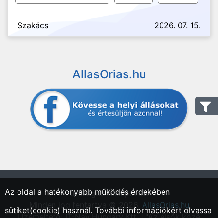
Szakács
2026. 07. 15.
AllasOrias.hu
Az oldal a hatékonyabb működés érdekében
"Országos Állásportál."
Minden jog fentartva © 2026.
AllasOrias.hu
sütiket(cookie) használ. További információkért olvassa
Üzemeltető: IT-Nav Hungary Kft. | "Az elsők közé