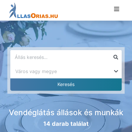
Vendéglátás állások és munkák
14 darab találat