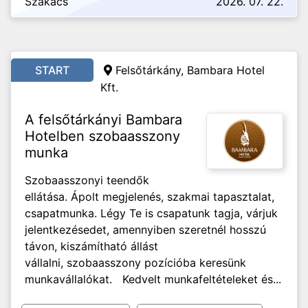
Szakács
2026. 07. 22.
START
Felsőtárkány, Bambara Hotel
Kft.
A felsőtárkányi Bambara
Hotelben szobaasszony
munka
Szobaasszonyi teendők
ellátása. Ápolt megjelenés, szakmai tapasztalat,
csapatmunka. Légy Te is csapatunk tagja, várjuk
jelentkezésedet, amennyiben szeretnél hosszú
távon, kiszámítható állást
vállalni, szobaasszony pozícióba keresünk
munkavállalókat. Kedvelt munkafeltételeket és...