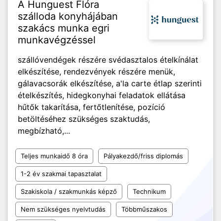
A Hunguest Flóra
szálloda konyhájában
szakács munka egri
munkavégzéssel
szállóvendégek részére svédasztalos ételkínálat
elkészítése, rendezvények részére menük,
gálavacsorák elkészítése, a'la carte étlap szerinti
ételkészítés, hidegkonyhai feladatok ellátása
hűtők takarítása, fertőtlenítése, pozíció
betöltéséhez szükséges szaktudás,
megbízható,...
Teljes munkaidő 8 óra
Pályakezdő/friss diplomás
1-2 év szakmai tapasztalat
Szakiskola / szakmunkás képző
Technikum
Nem szükséges nyelvtudás
Többműszakos