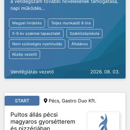
a vendégszám további növelésének támogatása,
napi működés...
Megyei hirdetés
Teljes munkaidő 8 óra
5-9 év szakmai tapasztalat
Szakközépiskola
Nem szükséges nyelvtudás
Általános
Közép vezető
Vendéglátás vezető
2026. 08. 03.
START
Pécs, Gastro Duo Kft.
Pultos állás pécsi
magyaros gyorsétterem
és pizzériában