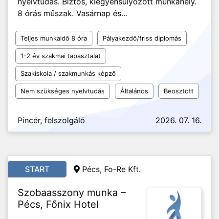
nyelvtudás. Biztos, kiegyensúlyozott munkahely.
8 órás műszak. Vasárnap és...
Teljes munkaidő 8 óra
Pályakezdő/friss diplomás
1-2 év szakmai tapasztalat
Szakiskola / szakmunkás képző
Nem szükséges nyelvtudás
Általános
Beosztott
Pincér, felszolgáló
2026. 07. 16.
START
Pécs, Fo-Re Kft.
Szobaasszony munka –
Pécs, Főnix Hotel