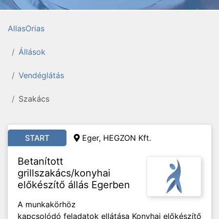
AllasOrias
Állások
Vendéglátás
Szakács
START
Eger, HEGZON Kft.
Betanított
grillszakács/konyhai
előkészítő állás Egerben
A munkakörhöz
kapcsolódó feladatok ellátása Konyhai előkészítő