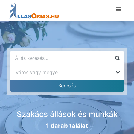
Szakács állások és munkák
1 darab találat