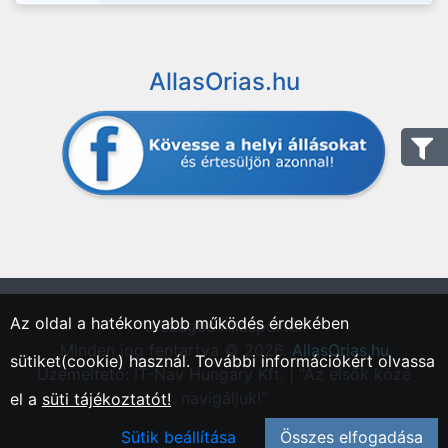
AllasOrias.hu
Az oldal a hatékonyabb működés érdekében
"Országos Állásportál."
Minden jog fentartva © 2026.
AllasOrias.hu
sütiket(cookie) használ. További információkért olvassa
Üzemeltető: IT-Nav Hungary Kft. | "Az elsők közé
navigáljuk!"
el a
süti tájékoztatót!
Sütik beállítása
Összes elfogadása