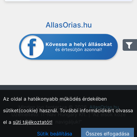
AllasOrias.hu
Az oldal a hatékonyabb működés érdekében
"Országos Állásportál."
Minden jog fentartva © 2026.
AllasOrias.hu
sütiket(cookie) használ. További információkért olvassa
Üzemeltető: IT-Nav Hungary Kft. | "Az elsők közé
navigáljuk!"
el a
süti tájékoztatót!
Sütik beállítása
Összes elfogadása