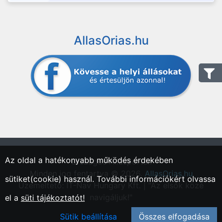
AllasOrias.hu
Az oldal a hatékonyabb működés érdekében
"Országos Állásportál."
Minden jog fentartva © 2026.
AllasOrias.hu
sütiket(cookie) használ. További információkért olvassa
Üzemeltető: IT-Nav Hungary Kft. | "Az elsők közé
navigáljuk!"
el a
süti tájékoztatót!
Sütik beállítása
Összes elfogadása