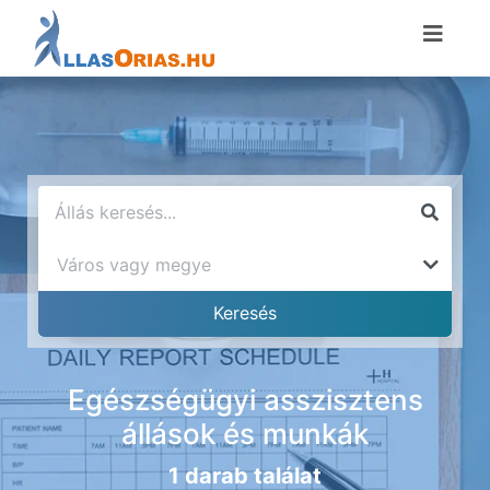
Egészségügyi asszisztens
állások és munkák
1 darab találat