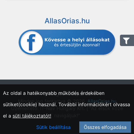
AllasOrias.hu
Az oldal a hatékonyabb működés érdekében
"Országos Állásportál."
Minden jog fentartva © 2026.
AllasOrias.hu
sütiket(cookie) használ. További információkért olvassa
Üzemeltető: IT-Nav Hungary Kft. | "Az elsők közé
navigáljuk!"
el a
süti tájékoztatót!
Sütik beállítása
Összes elfogadása