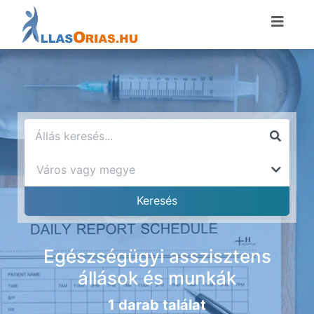
Egészségügyi asszisztens
állások és munkák
1 darab találat