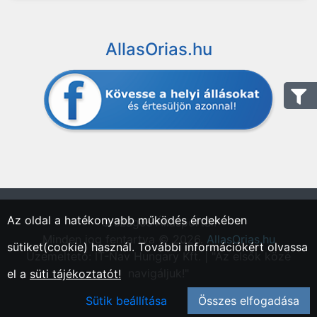
AllasOrias.hu
Az oldal a hatékonyabb működés érdekében
"Országos Állásportál."
Minden jog fentartva © 2026.
AllasOrias.hu
sütiket(cookie) használ. További információkért olvassa
Üzemeltető: IT-Nav Hungary Kft. | "Az elsők közé
navigáljuk!"
el a
süti tájékoztatót!
Sütik beállítása
Összes elfogadása