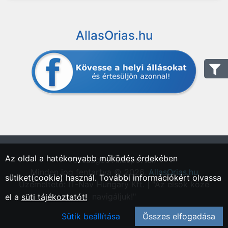
AllasOrias.hu
Az oldal a hatékonyabb működés érdekében
"Országos Állásportál."
Minden jog fentartva © 2026.
AllasOrias.hu
sütiket(cookie) használ. További információkért olvassa
Üzemeltető: IT-Nav Hungary Kft. | "Az elsők közé
navigáljuk!"
el a
süti tájékoztatót!
Sütik beállítása
Összes elfogadása