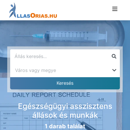
Egészségügyi asszisztens
állások és munkák
1 darab találat