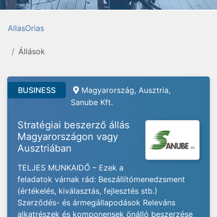
AllasOrias
Állások
BUSINESS
Magyarország, Ausztria,
Sanube Kft.
Stratégiai beszerző állás
Magyarországon vagy
Ausztriában
TELJES MUNKAIDŐ – Ezek a
feladatok várnak rád: Beszállítómenedzsment
(értékelés, kiválasztás, fejlesztés stb.)
Szerződés- és ármegállapodások Releváns
alkatrészek és komponensek önálló beszerzése