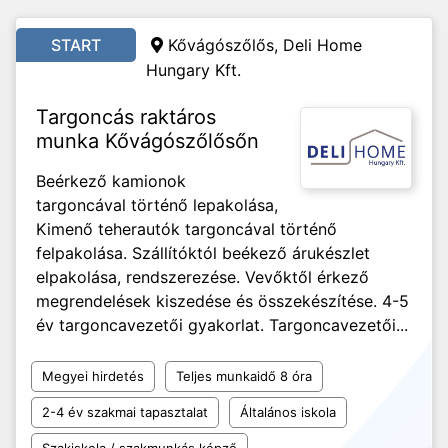
START
Kővágószőlős, Deli Home
Hungary Kft.
Targoncás raktáros
munka Kővágószőlősőn
Beérkező kamionok
targoncával történő lepakolása,
Kimenő teherautók targoncával történő
felpakolása. Szállítóktól beékező árukészlet
elpakolása, rendszerezése. Vevőktől érkező
megrendelések kiszedése és összekészítése. 4-5
év targoncavezetői gyakorlat. Targoncavezetői...
Megyei hirdetés
Teljes munkaidő 8 óra
2-4 év szakmai tapasztalat
Általános iskola