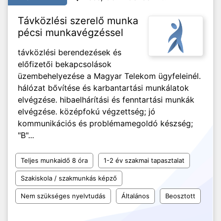
Távközlési szerelő munka
pécsi munkavégzéssel
távközlési berendezések és
előfizetői bekapcsolások
üzembehelyezése a Magyar Telekom ügyfeleinél.
hálózat bővítése és karbantartási munkálatok
elvégzése. hibaelhárítási és fenntartási munkák
elvégzése. középfokú végzettség; jó
kommunikációs és problémamegoldó készség;
"B"...
Teljes munkaidő 8 óra
1-2 év szakmai tapasztalat
Szakiskola / szakmunkás képző
Nem szükséges nyelvtudás
Általános
Beosztott