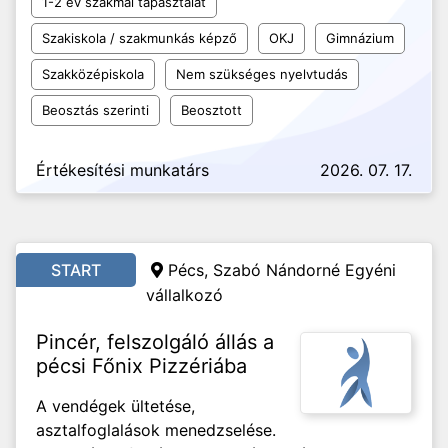
1-2 év szakmai tapasztalat
Szakiskola / szakmunkás képző
OKJ
Gimnázium
Szakközépiskola
Nem szükséges nyelvtudás
Beosztás szerinti
Beosztott
Értékesítési munkatárs
2026. 07. 17.
START
Pécs, Szabó Nándorné Egyéni
vállalkozó
Pincér, felszolgáló állás a
pécsi Főnix Pizzériába
A vendégek ültetése,
asztalfoglalások menedzselése.