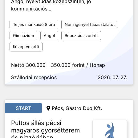
Angol nyelvtudás középszinten, jó
kommunikációs...
Teljes munkaidő 8 óra
Nem igényel tapasztalatot
Gimnázium
Angol
Beosztás szerinti
Közép vezető
Nettó 300.000 - 350.000 forint / Hónap
Szállodai recepciós
2026. 07. 27.
START
Pécs, Gastro Duo Kft.
Pultos állás pécsi
magyaros gyorsétterem
és pizzériában