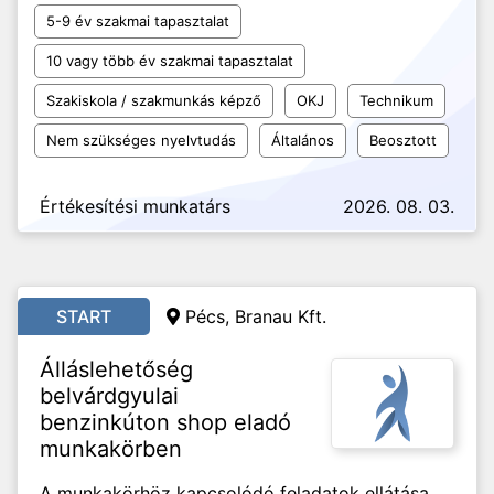
5-9 év szakmai tapasztalat
10 vagy több év szakmai tapasztalat
Szakiskola / szakmunkás képző
OKJ
Technikum
Nem szükséges nyelvtudás
Általános
Beosztott
Értékesítési munkatárs
2026. 08. 03.
START
Pécs, Branau Kft.
Álláslehetőség
belvárdgyulai
benzinkúton shop eladó
munkakörben
A munkakörhöz kapcsolódó feladatok ellátása.