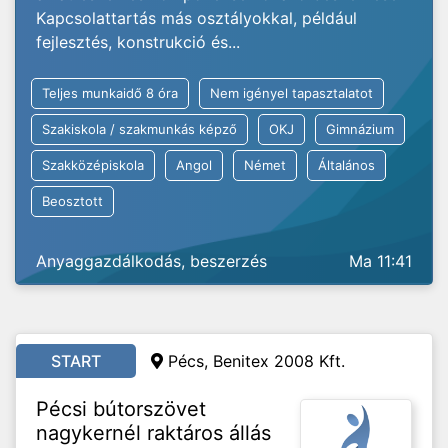
Kapcsolattartás más osztályokkal, például
fejlesztés, konstrukció és...
Teljes munkaidő 8 óra
Nem igényel tapasztalatot
Szakiskola / szakmunkás képző
OKJ
Gimnázium
Szakközépiskola
Angol
Német
Általános
Beosztott
Anyaggazdálkodás, beszerzés
Ma 11:41
START
Pécs, Benitex 2008 Kft.
Pécsi bútorszövet
nagykernél raktáros állás