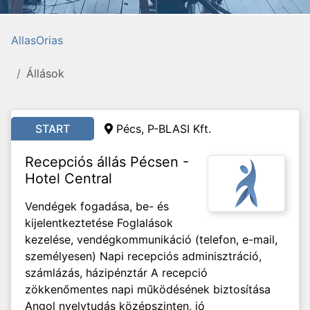
AllasOrias
Állások
START
Pécs, P-BLASI Kft.
Recepciós állás Pécsen -
Hotel Central
Vendégek fogadása, be- és
kijelentkeztetése Foglalások
kezelése, vendégkommunikáció (telefon, e-mail,
személyesen) Napi recepciós adminisztráció,
számlázás, házipénztár A recepció
zökkenőmentes napi működésének biztosítása
Angol nyelvtudás középszinten, jó