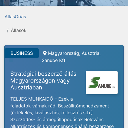
AllasOrias
Állások
BUSINESS
Magyarország, Ausztria,
Sanube Kft.
Stratégiai beszerző állás
Magyarországon vagy
Ausztriában
TELJES MUNKAIDŐ – Ezek a
feladatok várnak rád: Beszállítómenedzsment
(értékelés, kiválasztás, fejlesztés stb.)
Szerződés- és ármegállapodások Releváns
alkatrészek és komponensek önálló beszerzése