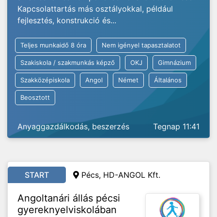
Kapcsolattartás más osztályokkal, például
fejlesztés, konstrukció és...
Teljes munkaidő 8 óra
Nem igényel tapasztalatot
Szakiskola / szakmunkás képző
OKJ
Gimnázium
Szakközépiskola
Angol
Német
Általános
Beosztott
Anyaggazdálkodás, beszerzés
Tegnap 11:41
START
Pécs, HD-ANGOL Kft.
Angoltanári állás pécsi
gyereknyelviskolában