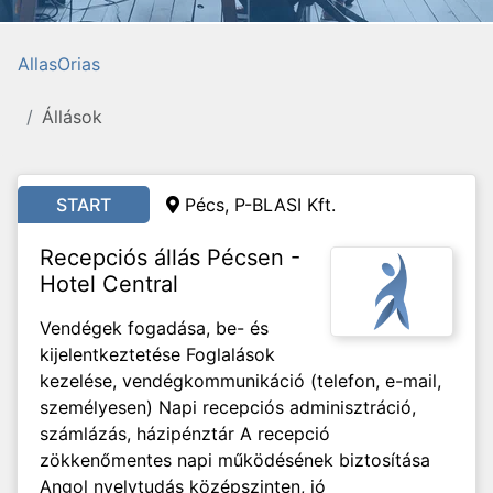
AllasOrias
Állások
START
Pécs, P-BLASI Kft.
Recepciós állás Pécsen -
Hotel Central
Vendégek fogadása, be- és
kijelentkeztetése Foglalások
kezelése, vendégkommunikáció (telefon, e-mail,
személyesen) Napi recepciós adminisztráció,
számlázás, házipénztár A recepció
zökkenőmentes napi működésének biztosítása
Angol nyelvtudás középszinten, jó