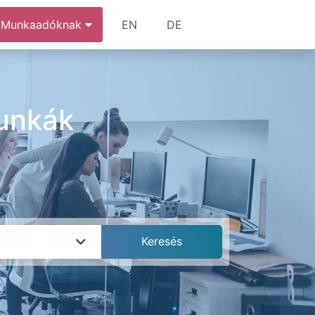
Munkaadóknak
EN
DE
unkák