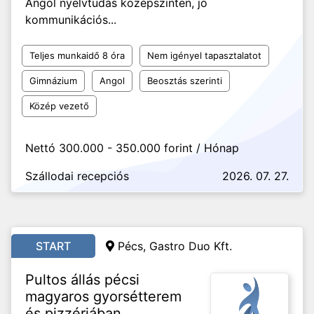
Angol nyelvtudás középszinten, jó
kommunikációs...
Teljes munkaidő 8 óra
Nem igényel tapasztalatot
Gimnázium
Angol
Beosztás szerinti
Közép vezető
Nettó 300.000 - 350.000 forint / Hónap
Szállodai recepciós
2026. 07. 27.
START
Pécs, Gastro Duo Kft.
Pultos állás pécsi
magyaros gyorsétterem
és pizzériában