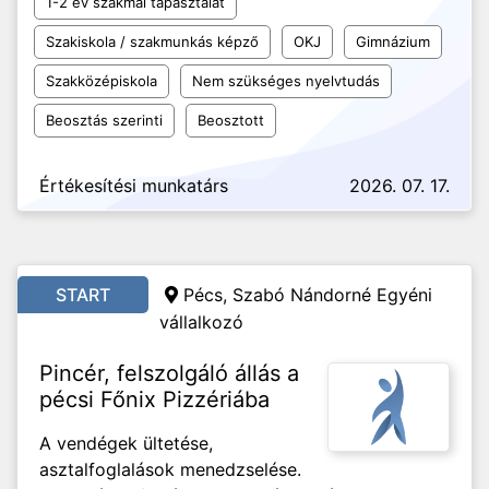
1-2 év szakmai tapasztalat
Szakiskola / szakmunkás képző
OKJ
Gimnázium
Szakközépiskola
Nem szükséges nyelvtudás
Beosztás szerinti
Beosztott
Értékesítési munkatárs
2026. 07. 17.
START
Pécs, Szabó Nándorné Egyéni
vállalkozó
Pincér, felszolgáló állás a
pécsi Főnix Pizzériába
A vendégek ültetése,
asztalfoglalások menedzselése.