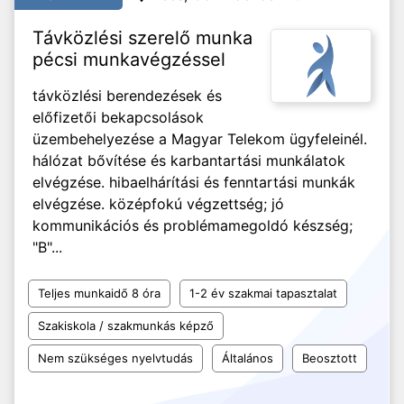
Távközlési szerelő munka
pécsi munkavégzéssel
távközlési berendezések és
előfizetői bekapcsolások
üzembehelyezése a Magyar Telekom ügyfeleinél.
hálózat bővítése és karbantartási munkálatok
elvégzése. hibaelhárítási és fenntartási munkák
elvégzése. középfokú végzettség; jó
kommunikációs és problémamegoldó készség;
"B"...
Teljes munkaidő 8 óra
1-2 év szakmai tapasztalat
Szakiskola / szakmunkás képző
Nem szükséges nyelvtudás
Általános
Beosztott