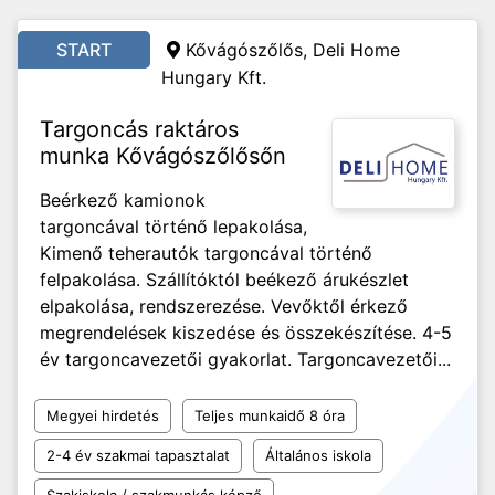
START
Kővágószőlős, Deli Home
Hungary Kft.
Targoncás raktáros
munka Kővágószőlősőn
Beérkező kamionok
targoncával történő lepakolása,
Kimenő teherautók targoncával történő
felpakolása. Szállítóktól beékező árukészlet
elpakolása, rendszerezése. Vevőktől érkező
megrendelések kiszedése és összekészítése. 4-5
év targoncavezetői gyakorlat. Targoncavezetői...
Megyei hirdetés
Teljes munkaidő 8 óra
2-4 év szakmai tapasztalat
Általános iskola