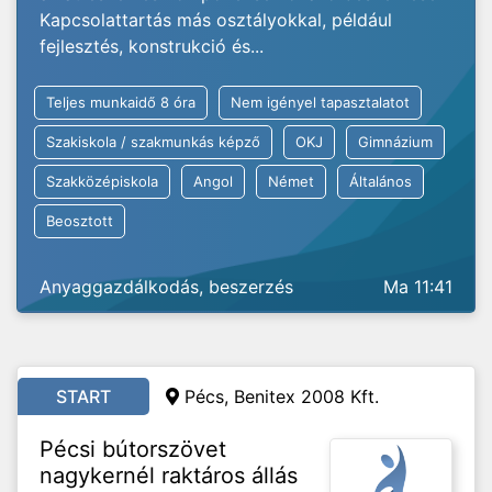
Kapcsolattartás más osztályokkal, például
fejlesztés, konstrukció és...
Teljes munkaidő 8 óra
Nem igényel tapasztalatot
Szakiskola / szakmunkás képző
OKJ
Gimnázium
Szakközépiskola
Angol
Német
Általános
Beosztott
Anyaggazdálkodás, beszerzés
Ma 11:41
START
Pécs, Benitex 2008 Kft.
Pécsi bútorszövet
nagykernél raktáros állás