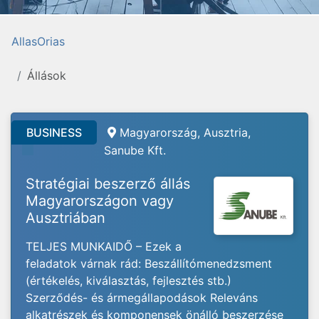
AllasOrias
Állások
BUSINESS
Magyarország, Ausztria,
Sanube Kft.
Stratégiai beszerző állás
Magyarországon vagy
Ausztriában
TELJES MUNKAIDŐ – Ezek a
feladatok várnak rád: Beszállítómenedzsment
(értékelés, kiválasztás, fejlesztés stb.)
Szerződés- és ármegállapodások Releváns
alkatrészek és komponensek önálló beszerzése