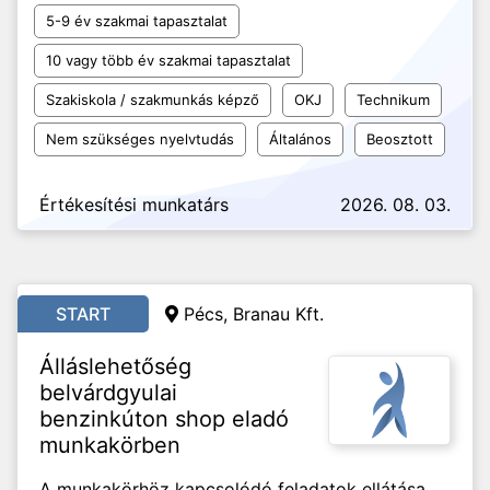
5-9 év szakmai tapasztalat
10 vagy több év szakmai tapasztalat
Szakiskola / szakmunkás képző
OKJ
Technikum
Nem szükséges nyelvtudás
Általános
Beosztott
Értékesítési munkatárs
2026. 08. 03.
START
Pécs, Branau Kft.
Álláslehetőség
belvárdgyulai
benzinkúton shop eladó
munkakörben
A munkakörhöz kapcsolódó feladatok ellátása.