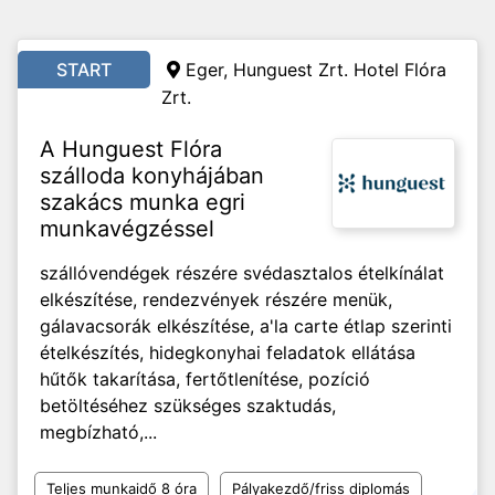
START
Eger, Hunguest Zrt. Hotel Flóra
Zrt.
A Hunguest Flóra
szálloda konyhájában
szakács munka egri
munkavégzéssel
szállóvendégek részére svédasztalos ételkínálat
elkészítése, rendezvények részére menük,
gálavacsorák elkészítése, a'la carte étlap szerinti
ételkészítés, hidegkonyhai feladatok ellátása
hűtők takarítása, fertőtlenítése, pozíció
betöltéséhez szükséges szaktudás,
megbízható,...
Teljes munkaidő 8 óra
Pályakezdő/friss diplomás