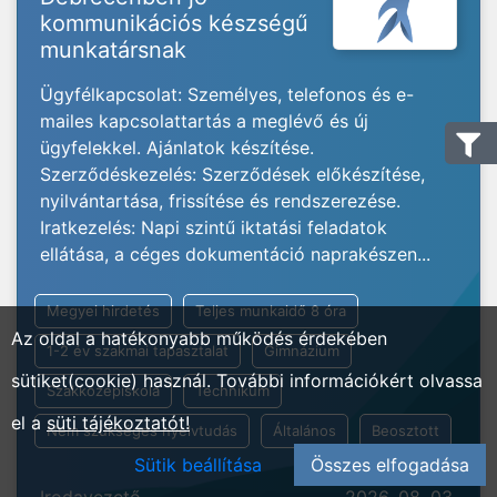
kommunikációs készségű
munkatársnak
Ügyfélkapcsolat: Személyes, telefonos és e-
mailes kapcsolattartás a meglévő és új
ügyfelekkel. Ajánlatok készítése.
Szerződéskezelés: Szerződések előkészítése,
nyilvántartása, frissítése és rendszerezése.
Iratkezelés: Napi szintű iktatási feladatok
ellátása, a céges dokumentáció naprakészen...
Megyei hirdetés
Teljes munkaidő 8 óra
Az oldal a hatékonyabb működés érdekében
1-2 év szakmai tapasztalat
Gimnázium
sütiket(cookie) használ. További információkért olvassa
Szakközépiskola
Technikum
el a
süti tájékoztatót!
Nem szükséges nyelvtudás
Általános
Beosztott
Sütik beállítása
Összes elfogadása