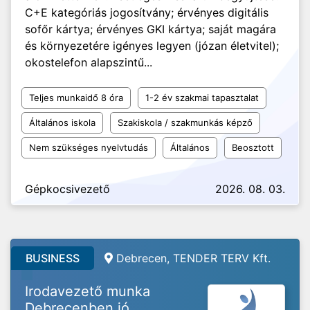
C+E kategóriás jogosítvány; érvényes digitális
sofőr kártya; érvényes GKI kártya; saját magára
és környezetére igényes legyen (józan életvitel);
okostelefon alapszintű...
Teljes munkaidő 8 óra
1-2 év szakmai tapasztalat
Általános iskola
Szakiskola / szakmunkás képző
Nem szükséges nyelvtudás
Általános
Beosztott
Gépkocsivezető
2026. 08. 03.
BUSINESS
Debrecen, TENDER TERV Kft.
Irodavezető munka
Debrecenben jó