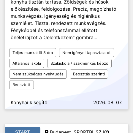
konyha tisztán tartása. Zöldségek és húsok
előkészítése, feldolgozása. Precíz, megbízható
munkavégzés. Igényesség és higiénikus
szemlélet. Tiszta, rendezett munkavégzés.
Fényképpel és telefonszámmal ellátott
önéletrajzot a "Jelentkezem" gombra...
Teljes munkaidő 8 óra
Nem igényel tapasztalatot
Általános iskola
Szakiskola / szakmunkás képző
Nem szükséges nyelvtudás
Beosztás szerinti
Beosztott
Konyhai kisegítő
2026. 08. 07.
START
Budapest, SPORTBUSZ Kft.