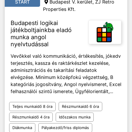
START
Budapest V. kerület, ZJ Retro
Properties Kft.
Budapesti logikai
játékboltjainkba eladó
munka angol
nyelvtudással
Vevőkkel való kommunikáció, értékesítés, jókedv
terjesztés, kassza és raktárkészlet kezelése,
adminisztrációs és takarítási feladatok
elvégzése. Minimum középfokú végzettség, B
kategóriás jogosítvány, Angol nyelvismeret, Excel
felhasználói szintű ismerete, Ügyfélorientált,...
Teljes munkaidő 8 óra
Részmunkaidő 6 óra
Részmunkaidő 4 óra
Időszakos munka
Diákmunka
Pályakezdő/friss diplomás