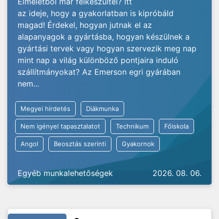
Elméletből már felkészültél? Itt
az ideje, hogy a gyakorlatban is kipróbáld
magad! Érdekel, hogyan jutnak el az
alapanyagok a gyártásba, hogyan készülnek a
gyártási tervek vagy hogyan szervezik meg nap
mint nap a világ különböző pontjaira induló
szállítmányokat? Az Emerson egri gyárában
nem...
Megyei hirdetés
Diákmunka
Nem igényel tapasztalatot
Technikum
Főiskola
Angol
Beosztás szerinti
Gyakornok
Egyéb munkalehetőségek
2026. 08. 06.