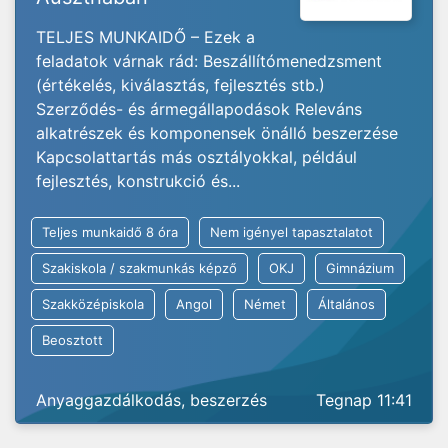
TELJES MUNKAIDŐ – Ezek a
feladatok várnak rád: Beszállítómenedzsment
(értékelés, kiválasztás, fejlesztés stb.)
Szerződés- és ármegállapodások Releváns
alkatrészek és komponensek önálló beszerzése
Kapcsolattartás más osztályokkal, például
fejlesztés, konstrukció és...
Teljes munkaidő 8 óra
Nem igényel tapasztalatot
Szakiskola / szakmunkás képző
OKJ
Gimnázium
Szakközépiskola
Angol
Német
Általános
Beosztott
Anyaggazdálkodás, beszerzés
Tegnap 11:41