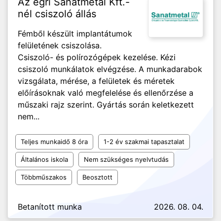
Az egri Sanatmetal Kft.-
nél csiszoló állás
Fémből készült implantátumok
felületének csiszolása.
Csiszoló- és polírozógépek kezelése. Kézi
csiszoló munkálatok elvégzése. A munkadarabok
vizsgálata, mérése, a felületek és méretek
előírásoknak való megfelelése és ellenőrzése a
műszaki rajz szerint. Gyártás során keletkezett
nem...
Teljes munkaidő 8 óra
1-2 év szakmai tapasztalat
Általános iskola
Nem szükséges nyelvtudás
Többműszakos
Beosztott
Betanított munka
2026. 08. 04.