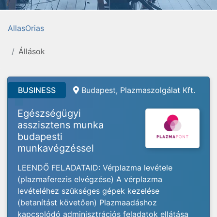
AllasOrias
Állások
BUSINESS
Budapest, Plazmaszolgálat Kft.
Egészségügyi
asszisztens munka
budapesti
munkavégzéssel
LEENDŐ FELADATAID: Vérplazma levétele
(plazmaferezis elvégzése) A vérplazma
levételéhez szükséges gépek kezelése
(betanítást követően) Plazmaadáshoz
kapcsolódó adminisztrációs feladatok ellátása