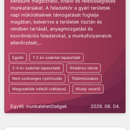
keresünk megbízható, önálló és felelősségteljes
munkatársakat. A feladatkör a gyári területek
napi működésének támogatását foglalja
magában, beleértve a területek tisztán és
rendben tartását, anyagmozgatási és
koordinációs feladatokat, a munkafolyamatok
ellenőrzését,...
Egyéb
1-2 év szakmai tapasztalat
2-4 év szakmai tapasztalat
Általános iskola
Nem szükséges nyelvtudás
Többműszakos
Megszakítás nélküli (váltásos)
Közép vezető
Egyéb munkalehetőségek
2026. 08. 04.