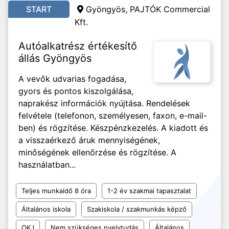
START
Gyöngyös, PAJTÓK Commercial
Kft.
Autóalkatrész értékesítő
állás Gyöngyös
A vevők udvarias fogadása,
gyors és pontos kiszolgálása,
naprakész információk nyújtása. Rendelések
felvétele (telefonon, személyesen, faxon, e-mail-
ben) és rögzítése. Készpénzkezelés. A kiadott és
a visszaérkező áruk mennyiségének,
minőségének ellenőrzése és rögzítése. A
használatban...
Teljes munkaidő 8 óra
1-2 év szakmai tapasztalat
Általános iskola
Szakiskola / szakmunkás képző
OKJ
Nem szükséges nyelvtudás
Általános