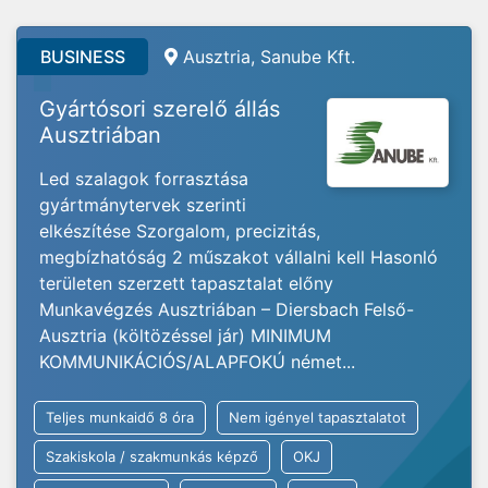
BUSINESS
Ausztria, Sanube Kft.
Gyártósori szerelő állás
Ausztriában
Led szalagok forrasztása
gyártmánytervek szerinti
elkészítése Szorgalom, precizitás,
megbízhatóság 2 műszakot vállalni kell Hasonló
területen szerzett tapasztalat előny
Munkavégzés Ausztriában – Diersbach Felső-
Ausztria (költözéssel jár) MINIMUM
KOMMUNIKÁCIÓS/ALAPFOKÚ német...
Teljes munkaidő 8 óra
Nem igényel tapasztalatot
Szakiskola / szakmunkás képző
OKJ