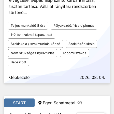
elvégzése. Gépek alap szintű karbantartása,
tisztán tartása. Vállalatirányítási rendszerben
történő...
Teljes munkaidő 8 óra
Pályakezdő/friss diplomás
1-2 év szakmai tapasztalat
Szakiskola / szakmunkás képző
Szakközépiskola
Nem szükséges nyelvtudás
Többműszakos
Beosztott
Gépkezelő
2026. 08. 04.
START
Eger, Sanatmetal Kft.