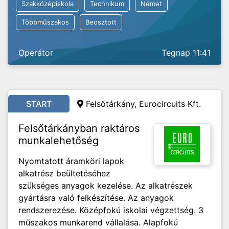
Szakközépiskola
Technikum
Német
Többműszakos
Beosztott
Operátor
Tegnap 11:41
START
Felsőtárkány, Eurocircuits Kft.
Felsőtárkányban raktáros
munkalehetőség
Nyomtatott áramköri lapok
alkatrész beültetéséhez
szükséges anyagok kezelése. Az alkatrészek
gyártásra való felkészítése. Az anyagok
rendszerezése. Középfokú iskolai végzettség. 3
műszakos munkarend vállalása. Alapfokú