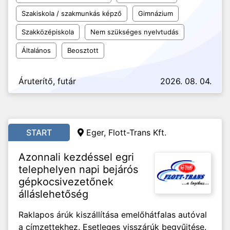
Szakiskola / szakmunkás képző
Gimnázium
Szakközépiskola
Nem szükséges nyelvtudás
Általános
Beosztott
Áruterítő, futár
2026. 08. 04.
START
Eger, Flott-Trans Kft.
Azonnali kezdéssel egri
telephelyen napi bejárós
gépkocsivezetőnek
álláslehetőség
Raklapos árúk kiszállítása emelőhátfalas autóval
a címzettekhez. Esetleges visszárúk begyűjtése.