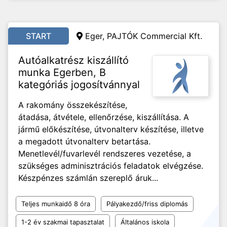
START
Eger, PAJTÓK Commercial Kft.
Autóalkatrész kiszállító
munka Egerben, B
kategóriás jogosítvánnyal
A rakomány összekészítése,
átadása, átvétele, ellenőrzése, kiszállítása. A
jármű előkészítése, útvonalterv készítése, illetve
a megadott útvonalterv betartása.
Menetlevél/fuvarlevél rendszeres vezetése, a
szükséges adminisztrációs feladatok elvégzése.
Készpénzes számlán szereplő áruk...
Teljes munkaidő 8 óra
Pályakezdő/friss diplomás
1-2 év szakmai tapasztalat
Általános iskola