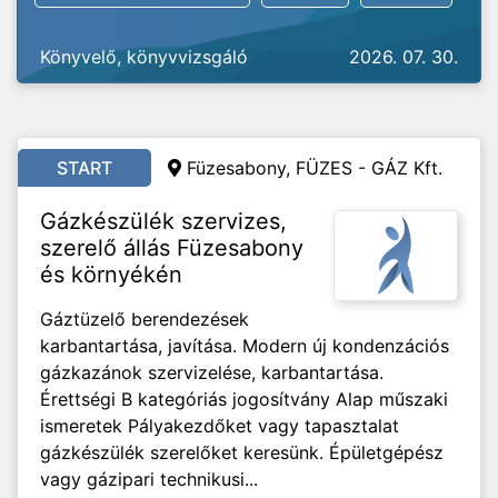
Könyvelő, könyvvizsgáló
2026. 07. 30.
START
Füzesabony, FÜZES - GÁZ Kft.
Gázkészülék szervizes,
szerelő állás Füzesabony
és környékén
Gáztüzelő berendezések
karbantartása, javítása. Modern új kondenzációs
gázkazánok szervizelése, karbantartása.
Érettségi B kategóriás jogosítvány Alap műszaki
ismeretek Pályakezdőket vagy tapasztalat
gázkészülék szerelőket keresünk. Épületgépész
vagy gázipari technikusi...