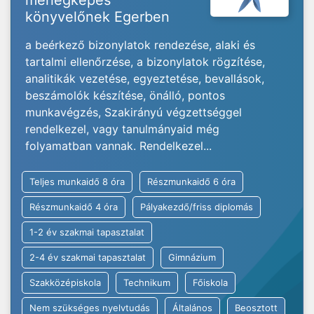
mérlegképes
könyvelőnek Egerben
a beérkező bizonylatok rendezése, alaki és
tartalmi ellenőrzése, a bizonylatok rögzítése,
analitikák vezetése, egyeztetése, bevallások,
beszámolók készítése, önálló, pontos
munkavégzés, Szakirányú végzettséggel
rendelkezel, vagy tanulmányaid még
folyamatban vannak. Rendelkezel...
Teljes munkaidő 8 óra
Részmunkaidő 6 óra
Részmunkaidő 4 óra
Pályakezdő/friss diplomás
1-2 év szakmai tapasztalat
2-4 év szakmai tapasztalat
Gimnázium
Szakközépiskola
Technikum
Főiskola
Nem szükséges nyelvtudás
Általános
Beosztott