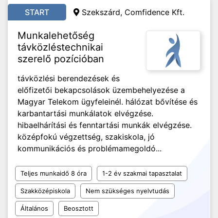
START
Szekszárd, Comfidence Kft.
Munkalehetőség
távközléstechnikai
szerelő pozícióban
távközlési berendezések és
előfizetői bekapcsolások üzembehelyezése a
Magyar Telekom ügyfeleinél. hálózat bővítése és
karbantartási munkálatok elvégzése.
hibaelhárítási és fenntartási munkák elvégzése.
középfokú végzettség, szakiskola, jó
kommunikációs és problémamegoldó...
Teljes munkaidő 8 óra
1-2 év szakmai tapasztalat
Szakközépiskola
Nem szükséges nyelvtudás
Általános
Beosztott