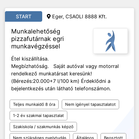
START
Eger, CSAOLI 8888 Kft.
Munkalehetőség
pizzafutárnak egri
munkavégzéssel
Étel kiszállítása.
Megbízhatóság. Saját autóval vagy motorral
rendelkező munkatársat keresünk!
(Bérezés:20.000+7 l/100 km) Érdeklődni a
bejelentkezés után látható telefonszámon.
Teljes munkaidő 8 óra
Nem igényel tapasztalatot
1-2 év szakmai tapasztalat
Szakiskola / szakmunkás képző
Nem szükséges nyelvtudás
Általános
Beosztott