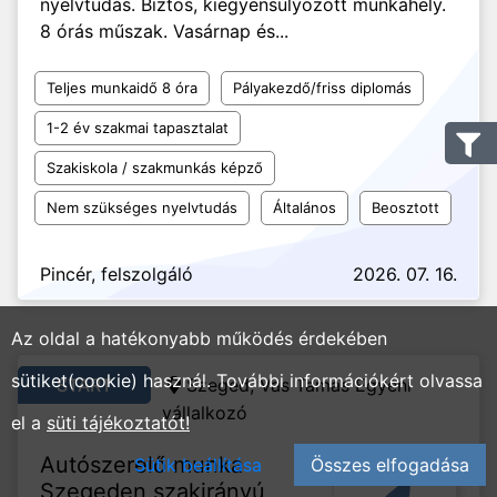
nyelvtudás. Biztos, kiegyensúlyozott munkahely.
8 órás műszak. Vasárnap és...
Teljes munkaidő 8 óra
Pályakezdő/friss diplomás
1-2 év szakmai tapasztalat
Szakiskola / szakmunkás képző
Nem szükséges nyelvtudás
Általános
Beosztott
Pincér, felszolgáló
2026. 07. 16.
Az oldal a hatékonyabb működés érdekében
sütiket(cookie) használ. További információkért olvassa
START
Szeged, Vas Tamás Egyéni
vállalkozó
el a
süti tájékoztatót!
Autószerelő munka
Sütik beállítása
Összes elfogadása
Szegeden szakirányú