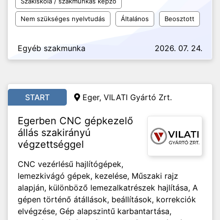
Szakiskola / szakmunkás képző
Nem szükséges nyelvtudás
Általános
Beosztott
Egyéb szakmunka
2026. 07. 24.
START
Eger, VILATI Gyártó Zrt.
Egerben CNC gépkezelő
állás szakirányú
végzettséggel
CNC vezérlésű hajlítógépek,
lemezkivágó gépek, kezelése, Műszaki rajz
alapján, különböző lemezalkatrészek hajlítása, A
gépen történő átállások, beállítások, korrekciók
elvégzése, Gép alapszintű karbantartása,