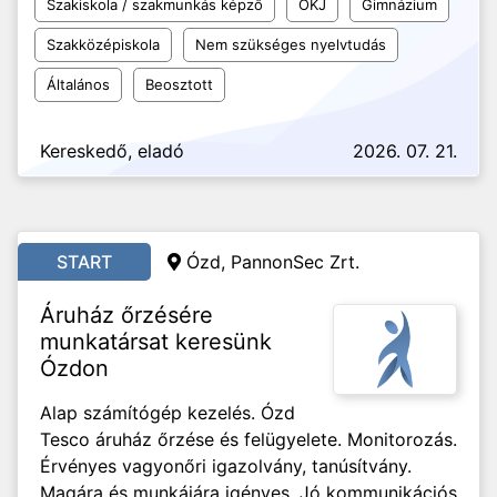
Szakiskola / szakmunkás képző
OKJ
Gimnázium
Szakközépiskola
Nem szükséges nyelvtudás
Általános
Beosztott
Kereskedő, eladó
2026. 07. 21.
START
Ózd, PannonSec Zrt.
Áruház őrzésére
munkatársat keresünk
Ózdon
Alap számítógép kezelés. Ózd
Tesco áruház őrzése és felügyelete. Monitorozás.
Érvényes vagyonőri igazolvány, tanúsítvány.
Magára és munkájára igényes. Jó kommunikációs