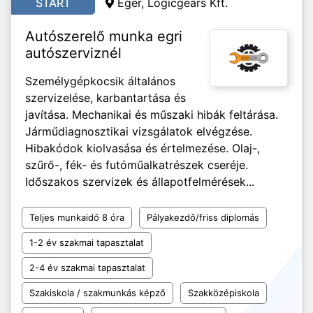
START
Eger, Logicgears Kft.
Autószerelő munka egri
autószerviznél
Személygépkocsik általános
szervizelése, karbantartása és
javítása. Mechanikai és műszaki hibák feltárása.
Járműdiagnosztikai vizsgálatok elvégzése.
Hibakódok kiolvasása és értelmezése. Olaj-,
szűrő-, fék- és futóműalkatrészek cseréje.
Időszakos szervizek és állapotfelmérések...
Teljes munkaidő 8 óra
Pályakezdő/friss diplomás
1-2 év szakmai tapasztalat
2-4 év szakmai tapasztalat
Szakiskola / szakmunkás képző
Szakközépiskola