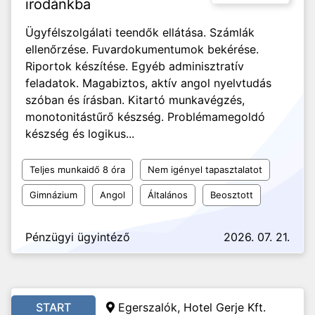
irodánkba
Ügyfélszolgálati teendők ellátása. Számlák
ellenőrzése. Fuvardokumentumok bekérése.
Riportok készítése. Egyéb adminisztratív
feladatok. Magabiztos, aktív angol nyelvtudás
szóban és írásban. Kitartó munkavégzés,
monotonitástűrő készség. Problémamegoldó
készség és logikus...
Teljes munkaidő 8 óra
Nem igényel tapasztalatot
Gimnázium
Angol
Általános
Beosztott
Pénzügyi ügyintéző
2026. 07. 21.
START
Egerszalók, Hotel Gerje Kft.