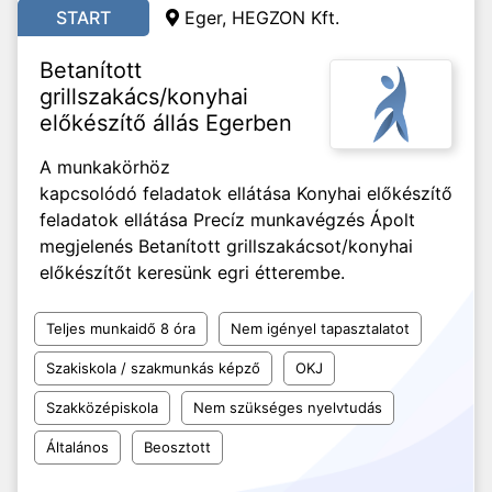
START
Eger, HEGZON Kft.
Betanított
grillszakács/konyhai
előkészítő állás Egerben
A munkakörhöz
kapcsolódó feladatok ellátása Konyhai előkészítő
feladatok ellátása Precíz munkavégzés Ápolt
megjelenés Betanított grillszakácsot/konyhai
előkészítőt keresünk egri étterembe.
Teljes munkaidő 8 óra
Nem igényel tapasztalatot
Szakiskola / szakmunkás képző
OKJ
Szakközépiskola
Nem szükséges nyelvtudás
Általános
Beosztott