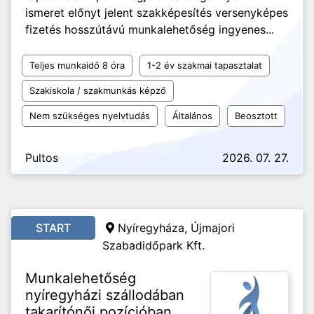
ismeret előnyt jelent szakképesítés versenyképes
fizetés hosszútávú munkalehetőség ingyenes...
Teljes munkaidő 8 óra
1-2 év szakmai tapasztalat
Szakiskola / szakmunkás képző
Nem szükséges nyelvtudás
Általános
Beosztott
Pultos
2026. 07. 27.
START
Nyíregyháza, Újmajori
Szabadidőpark Kft.
Munkalehetőség
nyíregyházi szállodában
takarítónői pozícióban