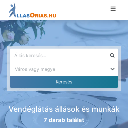
Vendéglátás állások és munkák
7 darab találat