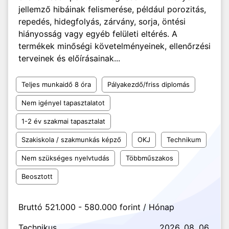
jellemző hibáinak felismerése, például porozitás,
repedés, hidegfolyás, zárvány, sorja, öntési
hiányosság vagy egyéb felületi eltérés. A
termékek minőségi követelményeinek, ellenőrzési
terveinek és előírásainak...
Teljes munkaidő 8 óra
Pályakezdő/friss diplomás
Nem igényel tapasztalatot
1-2 év szakmai tapasztalat
Szakiskola / szakmunkás képző
OKJ
Technikum
Nem szükséges nyelvtudás
Többműszakos
Beosztott
Bruttó 521.000 - 580.000 forint / Hónap
Technikus
2026. 08. 06.