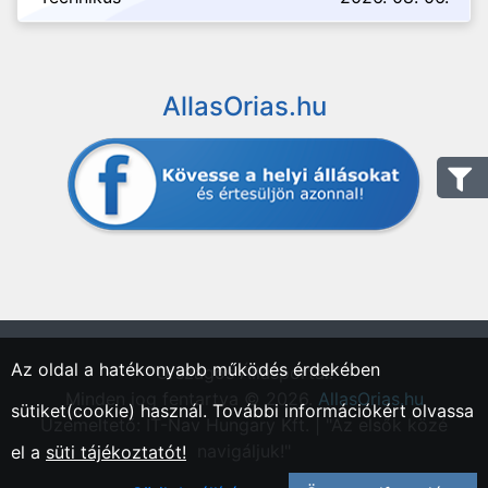
AllasOrias.hu
Az oldal a hatékonyabb működés érdekében
"Országos Állásportál."
Minden jog fentartva © 2026.
AllasOrias.hu
sütiket(cookie) használ. További információkért olvassa
Üzemeltető: IT-Nav Hungary Kft. | "Az elsők közé
navigáljuk!"
el a
süti tájékoztatót!