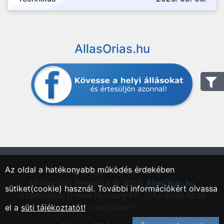
AllasOrias.hu
Az oldal a hatékonyabb működés érdekében
"Országos Állásportál."
Minden jog fentartva © 2026.
AllasOrias.hu
sütiket(cookie) használ. További információkért olvassa
Üzemeltető: IT-Nav Hungary Kft. | "Az elsők közé
navigáljuk!"
el a
süti tájékoztatót!