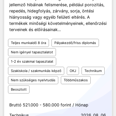
jellemző hibáinak felismerése, például porozitás,
repedés, hidegfolyás, zárvány, sorja, öntési
hiányosság vagy egyéb felületi eltérés. A
termékek minőségi követelményeinek, ellenőrzési
terveinek és előírásainak...
Teljes munkaidő 8 óra
Pályakezdő/friss diplomás
Nem igényel tapasztalatot
1-2 év szakmai tapasztalat
Szakiskola / szakmunkás képző
OKJ
Technikum
Nem szükséges nyelvtudás
Többműszakos
Beosztott
Bruttó 521.000 - 580.000 forint / Hónap
Technikus
2026. 08. 06.