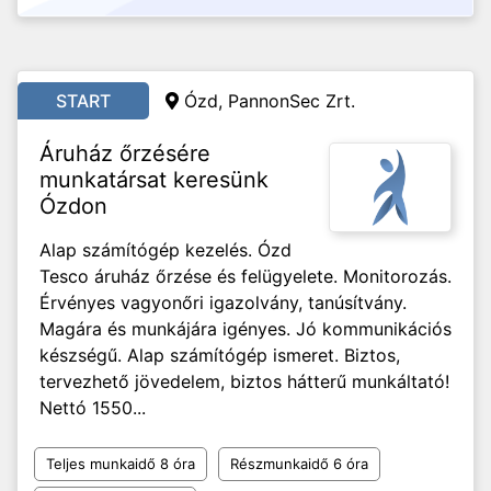
START
Ózd, PannonSec Zrt.
Áruház őrzésére
munkatársat keresünk
Ózdon
Alap számítógép kezelés. Ózd
Tesco áruház őrzése és felügyelete. Monitorozás.
Érvényes vagyonőri igazolvány, tanúsítvány.
Magára és munkájára igényes. Jó kommunikációs
készségű. Alap számítógép ismeret. Biztos,
tervezhető jövedelem, biztos hátterű munkáltató!
Nettó 1550...
Teljes munkaidő 8 óra
Részmunkaidő 6 óra