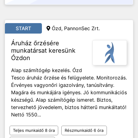
START
Ózd, PannonSec Zrt.
Áruház őrzésére
munkatársat keresünk
Ózdon
Alap számítógép kezelés. Ózd
Tesco áruház őrzése és felügyelete. Monitorozás.
Érvényes vagyonőri igazolvány, tanúsítvány.
Magára és munkájára igényes. Jó kommunikációs
készségű. Alap számítógép ismeret. Biztos,
tervezhető jövedelem, biztos hátterű munkáltató!
Nettó 1550...
Teljes munkaidő 8 óra
Részmunkaidő 6 óra