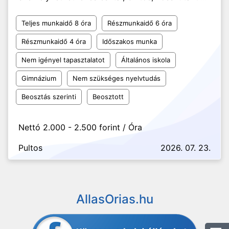
Teljes munkaidő 8 óra
Részmunkaidő 6 óra
Részmunkaidő 4 óra
Időszakos munka
Nem igényel tapasztalatot
Általános iskola
Gimnázium
Nem szükséges nyelvtudás
Beosztás szerinti
Beosztott
Nettó 2.000 - 2.500 forint / Óra
Pultos
2026. 07. 23.
AllasOrias.hu