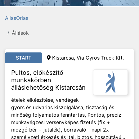
AllasOrias
Állások
START
Kistarcsa, Via Gyros Truck Kft.
Pultos, előkészítő
munkakörben
álláslehetőség Kistarcsán
ételek elkészítése, vendégek
gyors és udvarias kiszolgálása, tisztaság és
minőség folyamatos fenntartás, Pontos, precíz
munkavégzés! versenyképes fizetés (fix +
mozgó bér + jutalék), borravaló - napi 2x
személyzeti étkezés és ital, biztos, hosszútávú...