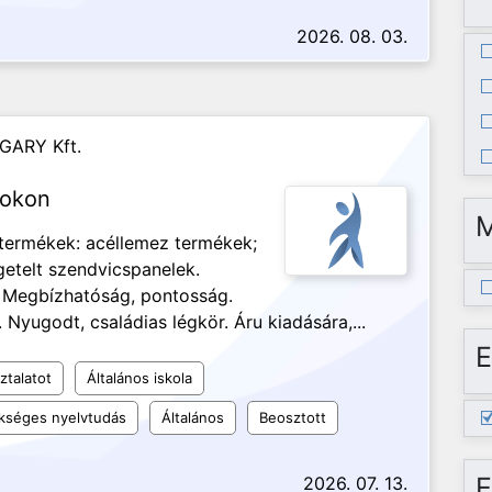
2026. 08. 03.
GARY Kft.
nokon
 termékek: acéllemez termékek;
etelt szendvicspanelek.
. Megbízhatóság, pontosság.
 Nyugodt, családias légkör. Áru kiadására,...
E
ztalatot
Általános iskola
kséges nyelvtudás
Általános
Beosztott
E
2026. 07. 13.