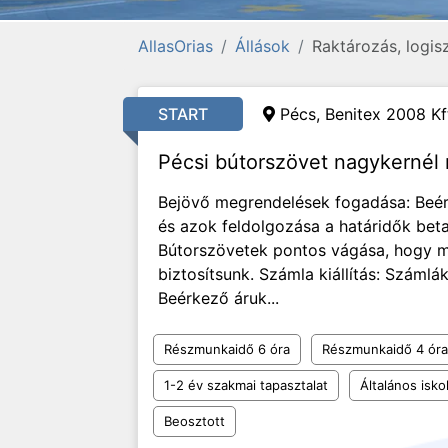
AllasOrias
Állások
Raktározás, logis
START
Pécs, Benitex 2008 Kf
Pécsi bútorszövet nagykernél r
Bejövő megrendelések fogadása: Beé
és azok feldolgozása a határidők beta
Bútorszövetek pontos vágása, hogy 
biztosítsunk. Számla kiállítás: Száml
Beérkező áruk...
Részmunkaidő 6 óra
Részmunkaidő 4 óra
1-2 év szakmai tapasztalat
Általános isko
Beosztott