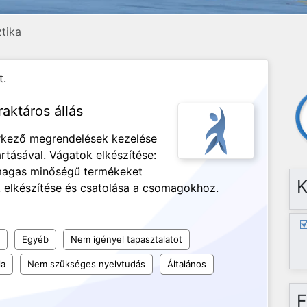
ztika
t.
aktáros állás
rkező megrendelések kezelése
rtásával. Vágatok elkészítése:
magas minőségű termékeket
K
ák elkészítése és csatolása a csomagokhoz.
Egyéb
Nem igényel tapasztalatot
la
Nem szükséges nyelvtudás
Általános
F