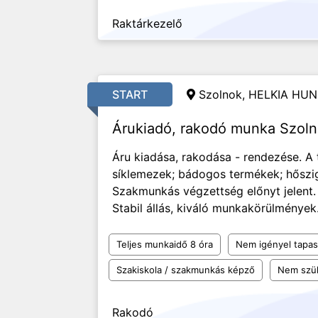
Raktárkezelő
START
Szolnok, HELKIA HUN
Árukiadó, rakodó munka Szol
Áru kiadása, rakodása - rendezése. A
síklemezek; bádogos termékek; hőszig
Szakmunkás végzettség előnyt jelent
Stabil állás, kiváló munkakörülmények.
Teljes munkaidő 8 óra
Nem igényel tapas
Szakiskola / szakmunkás képző
Nem szü
Rakodó