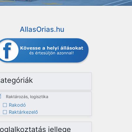
AllasOrias.hu
ategóriák
Raktározás, logisztika
Rakodó
Raktárkezelő
oglalkoztatás jellege