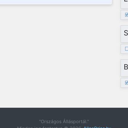
S
B
"Országos Állásportál."