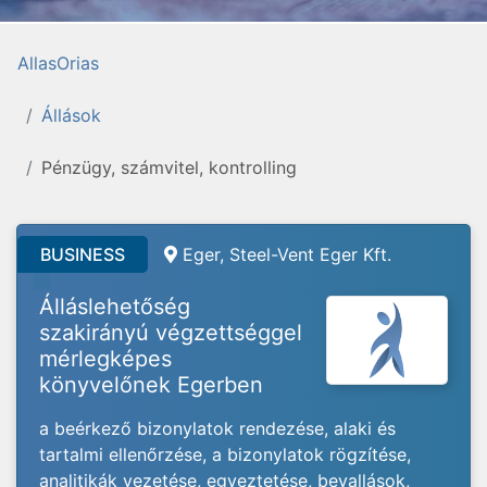
AllasOrias
Állások
Pénzügy, számvitel, kontrolling
BUSINESS
Eger, Steel-Vent Eger Kft.
Álláslehetőség
szakirányú végzettséggel
mérlegképes
könyvelőnek Egerben
a beérkező bizonylatok rendezése, alaki és
tartalmi ellenőrzése, a bizonylatok rögzítése,
analitikák vezetése, egyeztetése, bevallások,