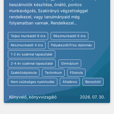
beszámolók készítése, önálló, pontos
munkavégzés, Szakirányú végzettséggel
rendelkezel, vagy tanulmányaid még
folyamatban vannak. Rendelkezel...
Teljes munkaidő 8 óra
Részmunkaidő 6 óra
Részmunkaidő 4 óra
Pályakezdő/friss diplomás
1-2 év szakmai tapasztalat
2-4 év szakmai tapasztalat
Gimnázium
Szakközépiskola
Technikum
Főiskola
Nem szükséges nyelvtudás
Általános
Beosztott
Könyvelő, könyvvizsgáló
2026. 07. 30.