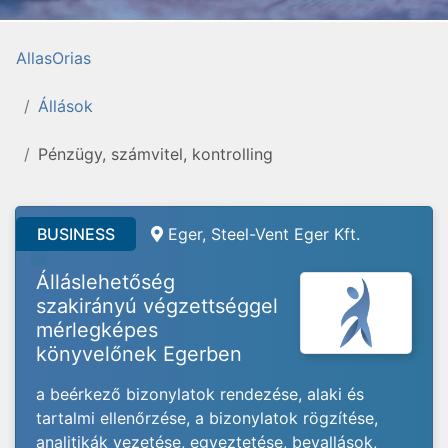
AllasOrias
Állások
Pénzügy, számvitel, kontrolling
BUSINESS
Eger, Steel-Vent Eger Kft.
Álláslehetőség
szakirányú végzettséggel
mérlegképes
könyvelőnek Egerben
a beérkező bizonylatok rendezése, alaki és
tartalmi ellenőrzése, a bizonylatok rögzítése,
analitikák vezetése, egyeztetése, bevallások,