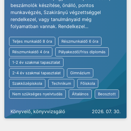
beszámolók készítése, önálló, pontos
munkavégzés, Szakirányú végzettséggel
rendelkezel, vagy tanulmányaid még
folyamatban vannak. Rendelkezel...
Teljes munkaidő 8 óra
Részmunkaidő 6 óra
Részmunkaidő 4 óra
Pályakezdő/friss diplomás
1-2 év szakmai tapasztalat
2-4 év szakmai tapasztalat
Gimnázium
Szakközépiskola
Technikum
Főiskola
Nem szükséges nyelvtudás
Általános
Beosztott
Könyvelő, könyvvizsgáló
2026. 07. 30.