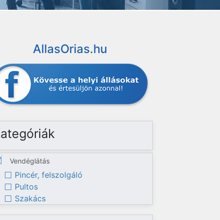
AllasOrias.hu
ategóriák
Vendéglátás
Pincér, felszolgáló
Pultos
Szakács