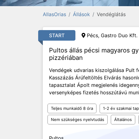
AllasOrias
Állások
Vendéglátás
START
Pécs, Gastro Duo Kft.
Pultos állás pécsi magyaros g
pizzériában
Vendégek udvarias kiszolgálása Pult fe
Kasszázás Árúfeltöltés Elvárás hason
tapasztalat Ápolt megjelenés idegenny
versenyképes fizetés hosszútávú munk
Teljes munkaidő 8 óra
1-2 év szakmai tap
Nem szükséges nyelvtudás
Általános
Pultos