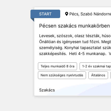
START
Pécs, Szabó Nándorné
Pécsen szakács munkakörben 
Levesek, szószok, olasz tészták, húsok
Önállóan és igényesen tud főzni. Meg
személyiség. Konyhai tapasztalat szük
szakképesítés. Heti 4-5 munkanap. V
Teljes munkaidő 8 óra
1-2 év szakmai tap
Nem szükséges nyelvtudás
Általános
Szakács