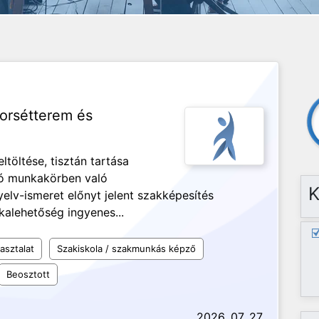
yorsétterem és
ltöltése, tisztán tartása
ló munkakörben való
K
elv-ismeret előnyt jelent szakképesítés
alehetőség ingyenes...
asztalat
Szakiskola / szakmunkás képző
Beosztott
2026. 07. 27.