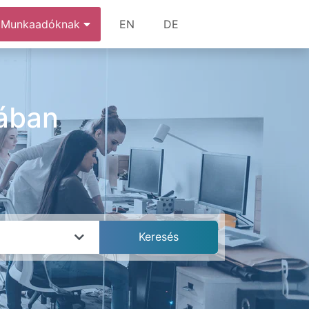
Munkaadóknak
EN
DE
iában