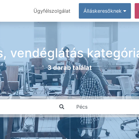
Ügyfélszolgálat
Álláskeresőknek
, vendéglátás kategór
3 darab találat