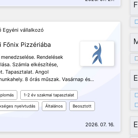
F
 Egyéni vállalkozó
si Főnix Pizzériába
k menedzselése. Rendelések
álása. Számla elkészítése,
t. Tapasztalat. Angol
E
munkahely. 8 órás műszak. Vasárnap és...
iplomás
1-2 év szakmai tapasztalat
kséges nyelvtudás
Általános
Beosztott
E
2026. 07. 16.