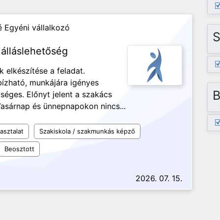
 Egyéni vállalkozó
S
álláslehetőség
 elkészítése a feladat.
bízható, munkájára igényes
B
séges. Előnyt jelent a szakács
asárnap és ünnepnapokon nincs...
asztalat
Szakiskola / szakmunkás képző
Beosztott
2026. 07. 15.