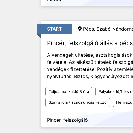
START
Pécs, Szabó Nándorné
Pincér, felszolgáló állás a péc
A vendégek ültetése, asztalfoglaláso
felvétele. Az elkészült ételek felszolg
vendégek fizettetése. Pozitív szemléle
nyelvtudás. Biztos, kiegyensúlyozott 
Teljes munkaidő 8 óra
Pályakezdő/friss d
Szakiskola / szakmunkás képző
Nem szü
Pincér, felszolgáló