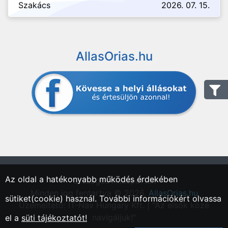
Szakács
2026. 07. 15.
AllasOrias.hu
Az oldal a hatékonyabb működés érdekében
"Országos Állásportál."
Minden jog fentartva © 2026.
AllasOrias.hu
sütiket(cookie) használ. További információkért olvassa
Üzemeltető: IT-Nav Hungary Kft. | "Az elsők közé
navigáljuk!"
el a
süti tájékoztatót!