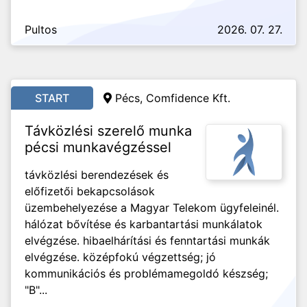
Pultos
2026. 07. 27.
START
Pécs, Comfidence Kft.
Távközlési szerelő munka
pécsi munkavégzéssel
távközlési berendezések és
előfizetői bekapcsolások
üzembehelyezése a Magyar Telekom ügyfeleinél.
hálózat bővítése és karbantartási munkálatok
elvégzése. hibaelhárítási és fenntartási munkák
elvégzése. középfokú végzettség; jó
kommunikációs és problémamegoldó készség;
"B"...