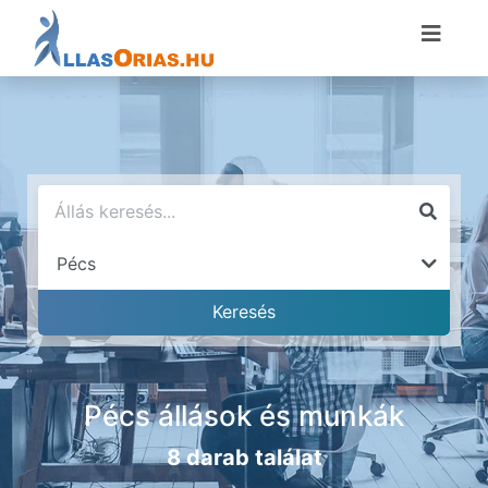
Pécs állások és munkák
8 darab találat