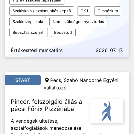
1-2 év szakmai tapasztalat
Szakiskola / szakmunkás képző
OKJ
Gimnázium
Szakközépiskola
Nem szükséges nyelvtudás
Beosztás szerinti
Beosztott
Értékesítési munkatárs
2026. 07. 17.
START
Pécs, Szabó Nándorné Egyéni
vállalkozó
Pincér, felszolgáló állás a
pécsi Főnix Pizzériába
A vendégek ültetése,
asztalfoglalások menedzselése.