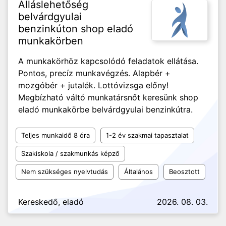
Álláslehetőség
belvárdgyulai
benzinkúton shop eladó
munkakörben
A munkakörhöz kapcsolódó feladatok ellátása.
Pontos, precíz munkavégzés. Alapbér +
mozgóbér + jutalék. Lottóvizsga előny!
Megbízható váltó munkatársnőt keresünk shop
eladó munkakörbe belvárdgyulai benzinkútra.
Teljes munkaidő 8 óra
1-2 év szakmai tapasztalat
Szakiskola / szakmunkás képző
Nem szükséges nyelvtudás
Általános
Beosztott
Kereskedő, eladó
2026. 08. 03.