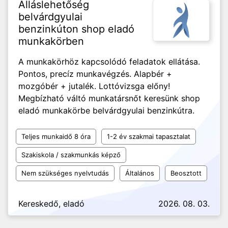
Álláslehetőség
belvárdgyulai
benzinkúton shop eladó
munkakörben
A munkakörhöz kapcsolódó feladatok ellátása.
Pontos, precíz munkavégzés. Alapbér +
mozgóbér + jutalék. Lottóvizsga előny!
Megbízható váltó munkatársnőt keresünk shop
eladó munkakörbe belvárdgyulai benzinkútra.
Teljes munkaidő 8 óra
1-2 év szakmai tapasztalat
Szakiskola / szakmunkás képző
Nem szükséges nyelvtudás
Általános
Beosztott
Kereskedő, eladó
2026. 08. 03.