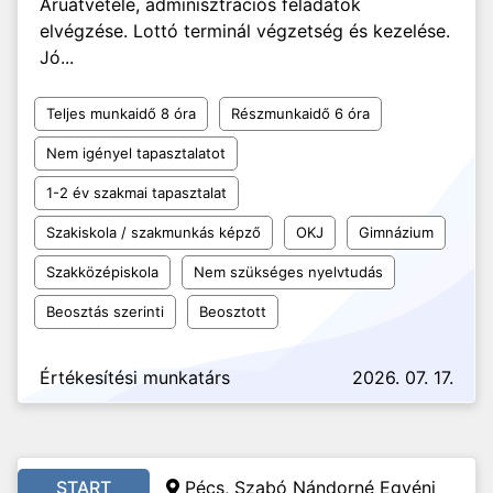
Áruátvétele, adminisztrációs feladatok
elvégzése. Lottó terminál végzetség és kezelése.
Jó...
Teljes munkaidő 8 óra
Részmunkaidő 6 óra
Nem igényel tapasztalatot
1-2 év szakmai tapasztalat
Szakiskola / szakmunkás képző
OKJ
Gimnázium
Szakközépiskola
Nem szükséges nyelvtudás
Beosztás szerinti
Beosztott
Értékesítési munkatárs
2026. 07. 17.
START
Pécs, Szabó Nándorné Egyéni