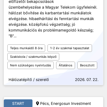
előfizetői bekapcsolások
üzembehelyezése a Magyar Telekom ügyfeleinél.
hálózat bővítése és karbantartási munkálatok
elvégzése. hibaelhárítási és fenntartási munkák
elvégzése. középfokú végzettség; jó
kommunikációs és problémamegoldó készség;
"B"...
Teljes munkaidő 8 óra
1-2 év szakmai tapasztalat
Szakiskola / szakmunkás képző
Nem szükséges nyelvtudás
Általános
Beosztott
Hálózatépítő / szerelő
2026. 07. 22.
START
Pécs, Energosun Investment