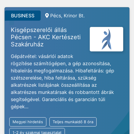
BUSINESS
Pécs, Krinor Bt.
Kisgépszerelői állás
Pécsen - AKC Kertészeti
Szakáruház
Gépátvétel: vásárlói adatok
rögzítése számítógépen, a gép azonosítása,
hibaleírás megfogalmazása. Hibafeltárás: gép
szétszerelése, hiba feltárása, szükség
alkatrészek listájának összeállítása az
alkatrészes munkatársak és robbantott ábrák
segítségével. Garanciális és garancián túli
gépek...
Megyei hirdetés
Teljes munkaidő 8 óra
1-2 év szakmai tapasztalat