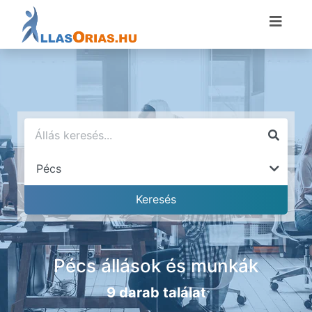
Pécs állások és munkák
9 darab találat