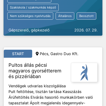
Szakiskola / szakmunkás képző
Nem szükséges nyelvtudás
Általános
Beosztott
Gépszerelő, gépkezelő
2026. 07. 29.
START
Pécs, Gastro Duo Kft.
Pultos állás pécsi
magyaros gyorsétterem
és pizzériában
Vendégek udvarias kiszolgálása
Pult feltöltése, tisztán tartása Kasszázás
Árúfeltöltés Elvárás hasonló munkakörben való
tapasztalat Ápolt megjelenés idegennyelv-