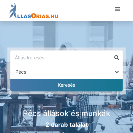
Pécs állások és munkák
2 darab találat