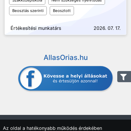
Szakközépiskola
Nem szükséges nyelvtudás
Beosztás szerinti
Beosztott
Értékesítési munkatárs
2026. 07. 17.
AllasOrias.hu
Az oldal a hatékonyabb működés érdekében
"Országos Állásportál."