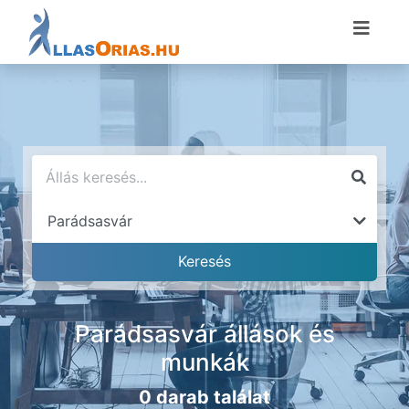
Parádsasvár állások és
munkák
0 darab találat