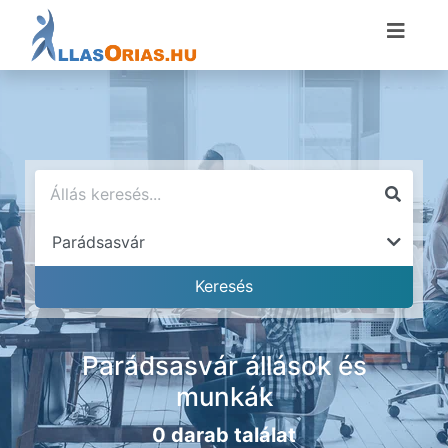
Parádsasvár állások és
munkák
0 darab találat