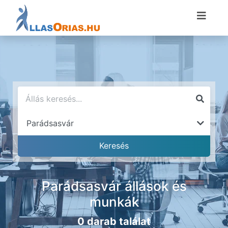
Parádsasvár állások és
munkák
0 darab találat