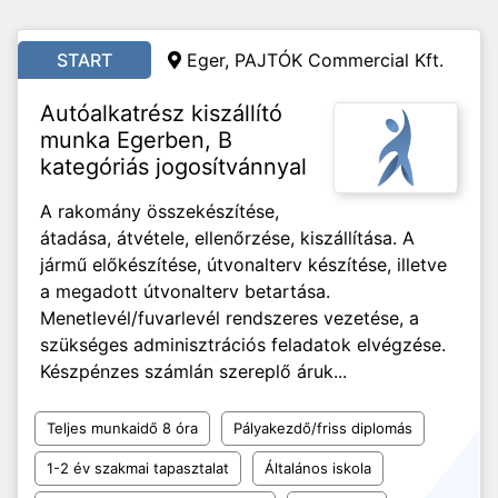
START
Eger, PAJTÓK Commercial Kft.
Autóalkatrész kiszállító
munka Egerben, B
kategóriás jogosítvánnyal
A rakomány összekészítése,
átadása, átvétele, ellenőrzése, kiszállítása. A
jármű előkészítése, útvonalterv készítése, illetve
a megadott útvonalterv betartása.
Menetlevél/fuvarlevél rendszeres vezetése, a
szükséges adminisztrációs feladatok elvégzése.
Készpénzes számlán szereplő áruk...
Teljes munkaidő 8 óra
Pályakezdő/friss diplomás
1-2 év szakmai tapasztalat
Általános iskola