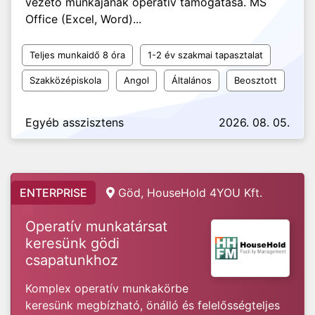
vezető munkájának operatív támogatása. MS
Office (Excel, Word)...
Teljes munkaidő 8 óra
1-2 év szakmai tapasztalat
Szakközépiskola
Angol
Általános
Beosztott
Egyéb asszisztens
2026. 08. 05.
ENTERPRISE
Göd, HouseHold 4YOU Kft.
Operatív munkatársat
keresünk gödi
csapatunkhoz
Komplex operatív munkakörbe
keresünk megbízható, önálló és felelősségteljes