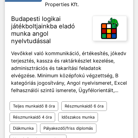
Properties Kft.
Budapesti logikai
játékboltjainkba eladó
munka angol
nyelvtudással
Vevőkkel való kommunikáció, értékesítés, jókedv
terjesztés, kassza és raktárkészlet kezelése,
adminisztrációs és takarítási feladatok
elvégzése. Minimum középfokú végzettség, B
kategóriás jogosítvány, Angol nyelvismeret, Excel
felhasználói szintű ismerete, Ügyfélorientált,...
Teljes munkaidő 8 óra
Részmunkaidő 6 óra
Részmunkaidő 4 óra
Időszakos munka
Diákmunka
Pályakezdő/friss diplomás