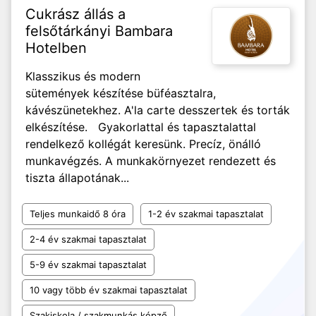
Cukrász állás a
felsőtárkányi Bambara
Hotelben
Klasszikus és modern
sütemények készítése büféasztalra,
kávészünetekhez. A'la carte desszertek és torták
elkészítése. Gyakorlattal és tapasztalattal
rendelkező kollégát keresünk. Precíz, önálló
munkavégzés. A munkakörnyezet rendezett és
tiszta állapotának...
Teljes munkaidő 8 óra
1-2 év szakmai tapasztalat
2-4 év szakmai tapasztalat
5-9 év szakmai tapasztalat
10 vagy több év szakmai tapasztalat
Szakiskola / szakmunkás képző