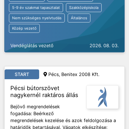
5-9 év szakmai tapasztalat
Szakközépiskola
Nem szükséges nyelvtudás
Általános
Közép vezető
Vendéglátás vezető
2026. 08. 03.
START
Pécs, Benitex 2008 Kft.
Pécsi bútorszövet
nagykernél raktáros állás
Bejövő megrendelések
fogadása: Beérkező
megrendelések kezelése és azok feldolgozása a
határidők betartásával. Vágatok elkészítése: