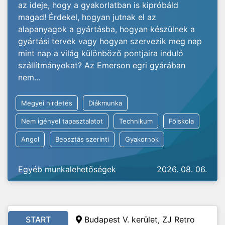
az ideje, hogy a gyakorlatban is kipróbáld
magad! Érdekel, hogyan jutnak el az
alapanyagok a gyártásba, hogyan készülnek a
gyártási tervek vagy hogyan szervezik meg nap
mint nap a világ különböző pontjaira induló
szállítmányokat? Az Emerson egri gyárában
nem...
Megyei hirdetés
Diákmunka
Nem igényel tapasztalatot
Technikum
Főiskola
Angol
Beosztás szerinti
Gyakornok
Egyéb munkalehetőségek
2026. 08. 06.
START
Budapest V. kerület, ZJ Retro