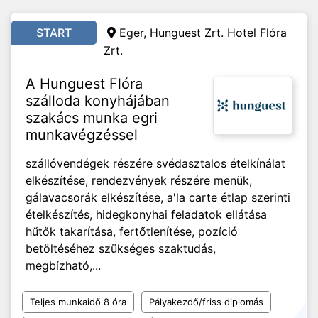
START
Eger, Hunguest Zrt. Hotel Flóra
Zrt.
A Hunguest Flóra
szálloda konyhájában
szakács munka egri
munkavégzéssel
szállóvendégek részére svédasztalos ételkínálat
elkészítése, rendezvények részére menük,
gálavacsorák elkészítése, a'la carte étlap szerinti
ételkészítés, hidegkonyhai feladatok ellátása
hűtők takarítása, fertőtlenítése, pozíció
betöltéséhez szükséges szaktudás,
megbízható,...
Teljes munkaidő 8 óra
Pályakezdő/friss diplomás