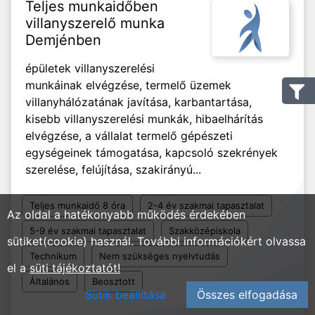
Teljes munkaidőben
villanyszerelő munka
Demjénben
épületek villanyszerelési
munkáinak elvégzése, termelő üzemek
villanyhálózatának javítása, karbantartása,
kisebb villanyszerelési munkák, hibaelhárítás
elvégzése, a vállalat termelő gépészeti
egységeinek támogatása, kapcsoló szekrények
szerelése, felújítása, szakirányú...
Teljes munkaidő 8 óra
2-4 év szakmai tapasztalat
Az oldal a hatékonyabb működés érdekében
5-9 év szakmai tapasztalat
Szakközépiskola
sütiket(cookie) használ. További információkért olvassa
Technikum
Nem szükséges nyelvtudás
el a
süti tájékoztatót!
Általános
Beosztott
Sütik beállítása
Összes elfogadása