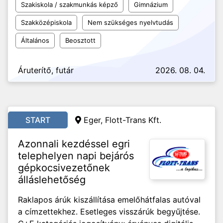
Szakiskola / szakmunkás képző
Gimnázium
Szakközépiskola
Nem szükséges nyelvtudás
Általános
Beosztott
Áruterítő, futár
2026. 08. 04.
START
Eger, Flott-Trans Kft.
Azonnali kezdéssel egri
telephelyen napi bejárós
gépkocsivezetőnek
álláslehetőség
Raklapos árúk kiszállítása emelőhátfalas autóval
a címzettekhez. Esetleges visszárúk begyűjtése.