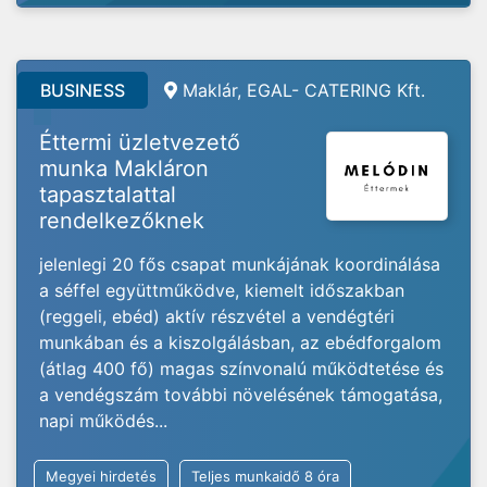
BUSINESS
Maklár, EGAL- CATERING Kft.
Éttermi üzletvezető
munka Makláron
tapasztalattal
rendelkezőknek
jelenlegi 20 fős csapat munkájának koordinálása
a séffel együttműködve, kiemelt időszakban
(reggeli, ebéd) aktív részvétel a vendégtéri
munkában és a kiszolgálásban, az ebédforgalom
(átlag 400 fő) magas színvonalú működtetése és
a vendégszám további növelésének támogatása,
napi működés...
Megyei hirdetés
Teljes munkaidő 8 óra