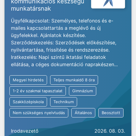
kommunikációs készségű
munkatársnak
Ügyfélkapcsolat: Személyes, telefonos és e-
mailes kapcsolattartás a meglévő és új
ügyfelekkel. Ajánlatok készítése.
Szerződéskezelés: Szerződések előkészítése,
nyilvántartása, frissítése és rendszerezése.
Iratkezelés: Napi szintű iktatási feladatok
ellátása, a céges dokumentáció naprakészen...
Megyei hirdetés
Teljes munkaidő 8 óra
1-2 év szakmai tapasztalat
Gimnázium
Szakközépiskola
Technikum
Nem szükséges nyelvtudás
Általános
Beosztott
Irodavezető
2026. 08. 03.