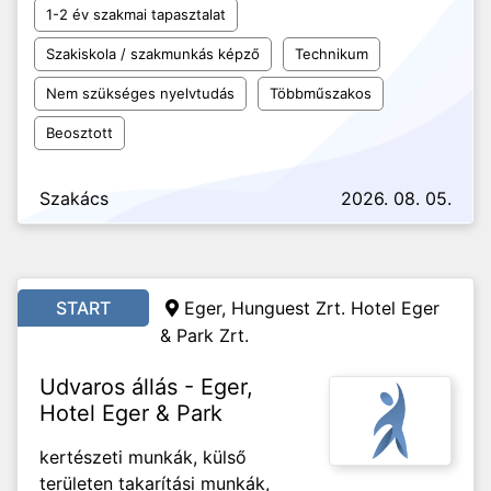
1-2 év szakmai tapasztalat
Szakiskola / szakmunkás képző
Technikum
Nem szükséges nyelvtudás
Többműszakos
Beosztott
Szakács
2026. 08. 05.
START
Eger, Hunguest Zrt. Hotel Eger
& Park Zrt.
Udvaros állás - Eger,
Hotel Eger & Park
kertészeti munkák, külső
területen takarítási munkák,