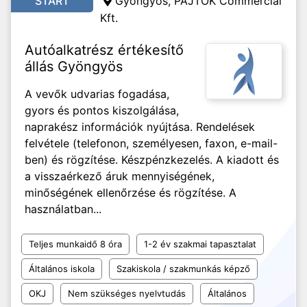
START
Gyöngyös, PAJTÓK Commercial
Kft.
Autóalkatrész értékesítő
állás Gyöngyös
A vevők udvarias fogadása,
gyors és pontos kiszolgálása,
naprakész információk nyújtása. Rendelések
felvétele (telefonon, személyesen, faxon, e-mail-
ben) és rögzítése. Készpénzkezelés. A kiadott és
a visszaérkező áruk mennyiségének,
minőségének ellenőrzése és rögzítése. A
használatban...
Teljes munkaidő 8 óra
1-2 év szakmai tapasztalat
Általános iskola
Szakiskola / szakmunkás képző
OKJ
Nem szükséges nyelvtudás
Általános