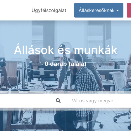
Ügyfélszolgálat
Álláskeresőknek
Állások és munkák
0 darab találat