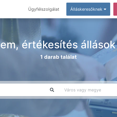
Ügyfélszolgálat
Álláskeresőknek
em, értékesítés álláso
1 darab találat