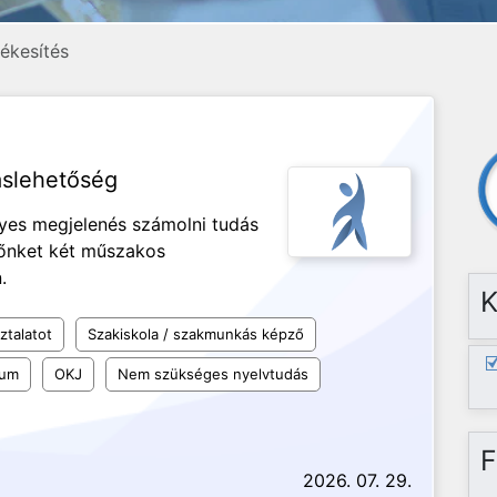
ékesítés
áslehetőség
ényes megjelenés számolni tudás
nőnket két műszakos
n.
K
ztalatot
Szakiskola / szakmunkás képző
kum
OKJ
Nem szükséges nyelvtudás
F
2026. 07. 29.