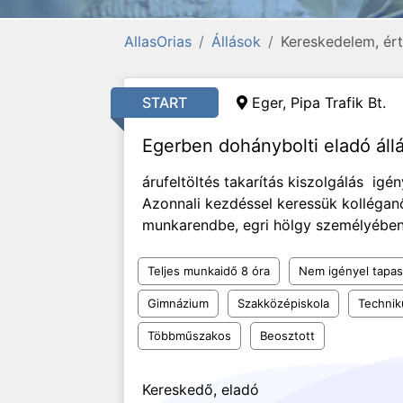
AllasOrias
Állások
Kereskedelem, ért
START
Eger, Pipa Trafik Bt.
Egerben dohánybolti eladó áll
árufeltöltés takarítás kiszolgálás ig
Azonnali kezdéssel keressük kolléga
munkarendbe, egri hölgy személyébe
Teljes munkaidő 8 óra
Nem igényel tapas
Gimnázium
Szakközépiskola
Techni
Többműszakos
Beosztott
Kereskedő, eladó