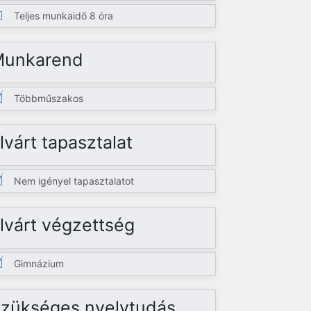
Teljes munkaidő 8 óra
Munkarend
Többműszakos
lvárt tapasztalat
Nem igényel tapasztalatot
lvárt végzettség
Gimnázium
zükséges nyelvtudás