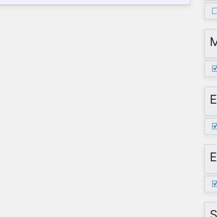
E
E
S